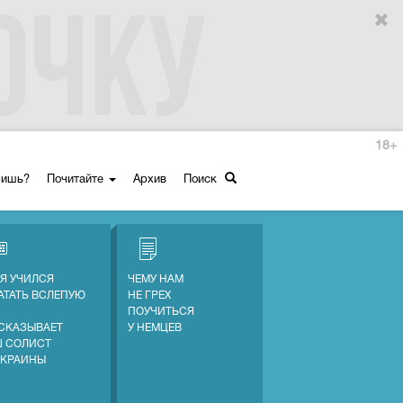
18+
ришь?
Почитайте
Архив
Поиск
 Я УЧИЛСЯ
ЧЕМУ НАМ
АТАТЬ ВСЛЕПУЮ
НЕ ГРЕХ
ПОУЧИТЬСЯ
СКАЗЫВАЕТ
У НЕМЦЕВ
 СОЛИСТ
УКРАИНЫ