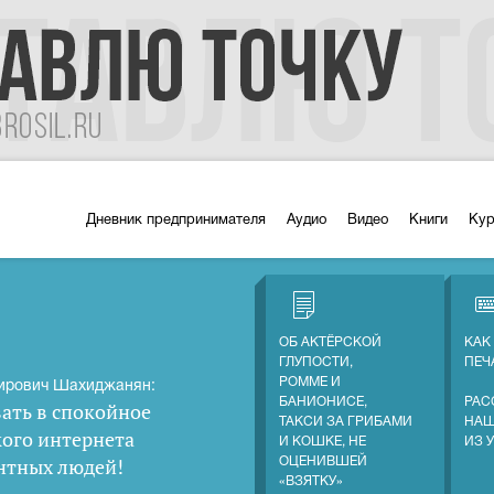
Дневник предпринимателя
Аудио
Видео
Книги
Ку
ОБ АКТЁРСКОЙ
КАК
ГЛУПОСТИ,
ПЕЧ
РОММЕ И
ирович Шахиджанян:
БАНИОНИСЕ,
РАС
ать в спокойное
ТАКСИ ЗА ГРИБАМИ
НАШ
кого интернета
И КОШКЕ, НЕ
ИЗ 
нтных людей
!
ОЦЕНИВШЕЙ
«ВЗЯТКУ»