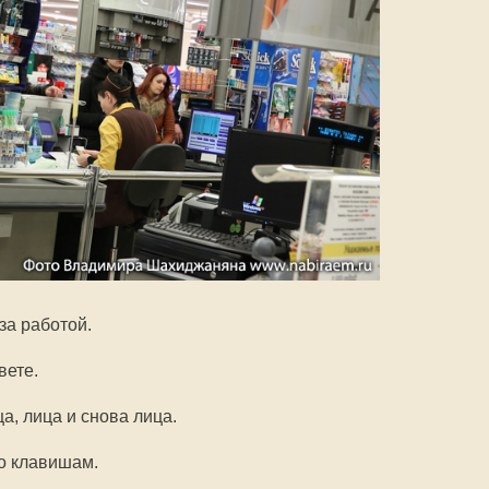
за работой.
вете.
а, лица и снова лица.
о клавишам.