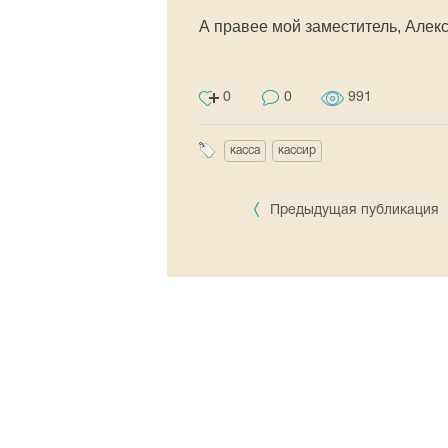
А правее мой заместитель, Алек
0
0
991
касса
кассир
Предыдущая публикация