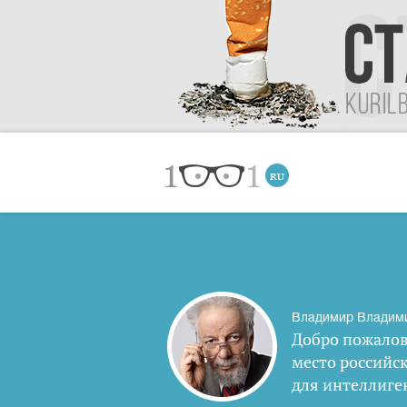
Владимир Владим
Добро пожалов
место российс
для интеллиге