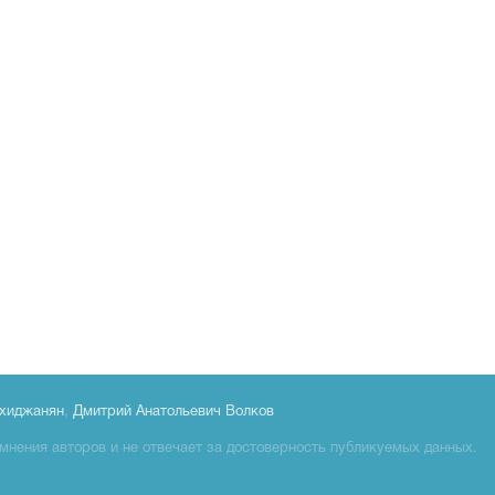
хиджанян
,
Дмитрий Анатольевич Волков
мнения авторов и не отвечает за достоверность публикуемых данных.