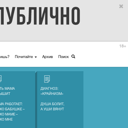
18+
ришь?
Почитайте
Архив
Поиск
ТЬ МАМА
ДИАГНОЗ:
ЛЫШИТ
«КРАЙНИЗМ»
МА РАБОТАЕТ:
ДУША БОЛИТ,
ХО БАБУШКЕ –
А УШИ ВЯНУТ
ХО МАМЕ –
ХО МНЕ