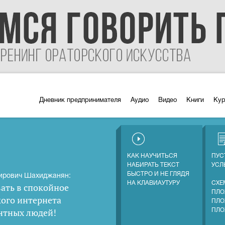
Дневник предпринимателя
Аудио
Видео
Книги
Ку
КАК НАУЧИТЬСЯ
ПУС
НАБИРАТЬ ТЕКСТ
УС
БЫСТРО И НЕ ГЛЯДЯ
ирович Шахиджанян:
НА КЛАВИАУТУРУ
СХЕ
ать в спокойное
ПЛО
кого интернета
ПЛО
нтных людей
!
ПЛО