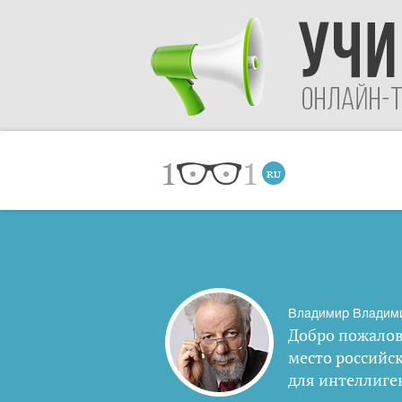
Владимир Владим
Добро пожалов
место российс
для интеллиге