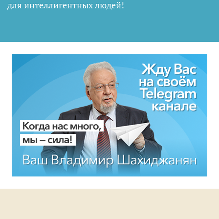
для интеллигентных людей
!