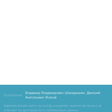
Владимир Владимирович Шахиджанян
,
Дмитрий
Основатели:
Анатольевич Волков
Администрация сайта не всегда разделяет мнения авторов и не
отвечает за достоверность публикуемых данных.