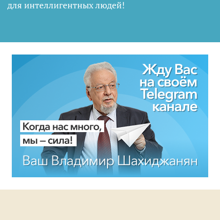
для интеллигентных людей
!