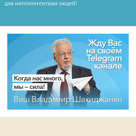
для интеллигентных людей
!