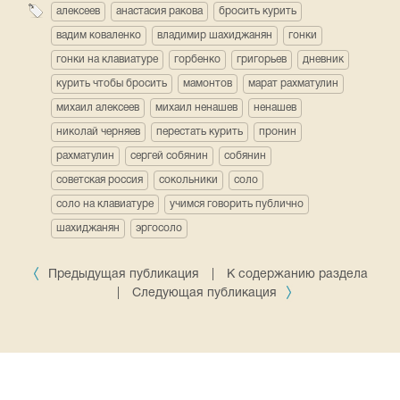
алексеев
анастасия ракова
бросить курить
вадим коваленко
владимир шахиджанян
гонки
гонки на клавиатуре
горбенко
григорьев
дневник
курить чтобы бросить
мамонтов
марат рахматулин
михаил алексеев
михаил ненашев
ненашев
николай черняев
перестать курить
пронин
рахматулин
сергей собянин
собянин
советская россия
сокольники
соло
соло на клавиатуре
учимся говорить публично
шахиджанян
эргосоло
Предыдущая публикация
|
К содержанию раздела
|
Следующая публикация