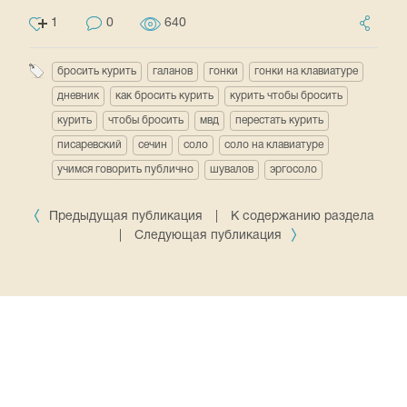
1
0
640
бросить курить
галанов
гонки
гонки на клавиатуре
дневник
как бросить курить
курить чтобы бросить
курить
чтобы бросить
мвд
перестать курить
писаревский
сечин
соло
соло на клавиатуре
учимся говорить публично
шувалов
эргосоло
Предыдущая публикация
|
К содержанию раздела
|
Следующая публикация