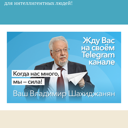
для интеллигентных людей
!