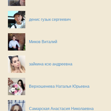
денис гузык сергеевич
Миков Виталий
зайкина ксю андреевна
Верхошенева Наталья Юрьевна
Самарская Анастасия Николаевна