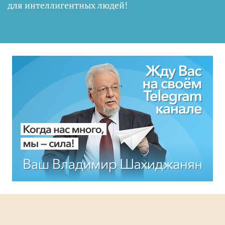
для интеллигентных людей
!