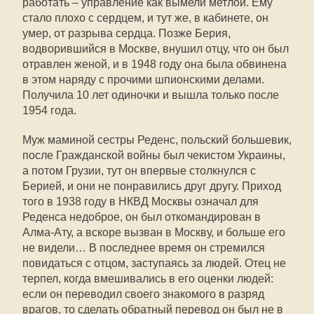
работать – управление как вымели метлой. Ему
стало плохо с сердцем, и тут же, в кабинете, он
умер, от разрыва сердца. Позже Берия,
водворившийся в Москве, внушил отцу, что он был
отравлен женой, и в 1948 году она была обвинена
в этом наряду с прочими шпионскими делами.
Получила 10 лет одиночки и вышла только после
1954 года.
Муж маминой сестры Реденс, польский большевик,
после Гражданской войны был чекистом Украины,
а потом Грузии, тут он впервые столкнулся с
Берией, и они не понравились друг другу. Приход
того в 1938 году в НКВД Москвы означал для
Реденса недоброе, он был откомандирован в
Алма-Ату, а вскоре вызван в Москву, и больше его
не видели… В последнее время он стремился
повидаться с отцом, заступаясь за людей. Отец не
терпел, когда вмешивались в его оценки людей:
если он переводил своего знакомого в разряд
врагов, то сделать обратный перевод он был не в