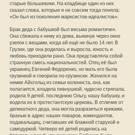
старые большевики. На кладбище один из них
сказал слова, которые я не совсем тогда поняла:
«Он был из поколения марксистов-идеалистов».
Брак деда с бабушкой был весьма романтичен.
Она сбежала к нему из дома, выкинув через окно
узелок с вещами, когда ей ещё не было 14 лет. В
Грузии, где она родилась и выросла, юность и
любовь приходили рано. Она представляла собой
странную смесь национальностей. Отец её был
украинец Евгений Федоренко, но мать его была
грузинкой и говорила по-грузински. Женился на
немке Айхгольц из семьи колониста, она, как
полагается, владела пивнушкой, чудесно стряпала,
родила 9 детей, последнюю Ольгу, нашу бабушку, и
водила их в протестантскую церковь. В отличие от
деликатного деда, она могла разразиться криками,
бранью в адрес наших поваров, комендантов,
подавальщиц, считавших её блажной старухой и
самодуркой. Четверо её детей родились на