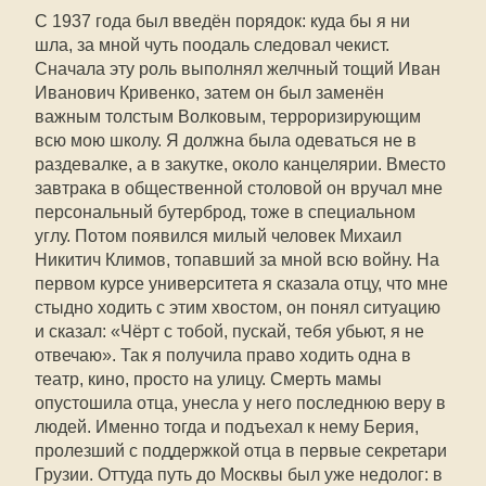
С 1937 года был введён порядок: куда бы я ни
шла, за мной чуть поодаль следовал чекист.
Сначала эту роль выполнял желчный тощий Иван
Иванович Кривенко, затем он был заменён
важным толстым Волковым, терроризирующим
всю мою школу. Я должна была одеваться не в
раздевалке, а в закутке, около канцелярии. Вместо
завтрака в общественной столовой он вручал мне
персональный бутерброд, тоже в специальном
углу. Потом появился милый человек Михаил
Никитич Климов, топавший за мной всю войну. На
первом курсе университета я сказала отцу, что мне
стыдно ходить с этим хвостом, он понял ситуацию
и сказал: «Чёрт с тобой, пускай, тебя убьют, я не
отвечаю». Так я получила право ходить одна в
театр, кино, просто на улицу. Смерть мамы
опустошила отца, унесла у него последнюю веру в
людей. Именно тогда и подъехал к нему Берия,
пролезший с поддержкой отца в первые секретари
Грузии. Оттуда путь до Москвы был уже недолог: в