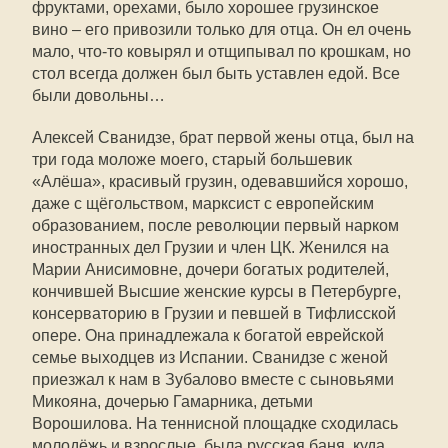
фруктами, орехами, было хорошее грузинское
вино – его привозили только для отца. Он ел очень
мало, что-то ковырял и отщипывал по крошкам, но
стол всегда должен был быть уставлен едой. Все
были довольны…
Алексей Сванидзе, брат первой жены отца, был на
три года моложе моего, старый большевик
«Алёша», красивый грузин, одевавшийся хорошо,
даже с щёгольством, марксист с европейским
образованием, после революции первый нарком
иностранных дел Грузии и член ЦК. Женился на
Марии Анисимовне, дочери богатых родителей,
кончившей Высшие женские курсы в Петербурге,
консерваторию в Грузии и певшей в Тифлисской
опере. Она принадлежала к богатой еврейской
семье выходцев из Испании. Сванидзе с женой
приезжал к нам в Зубалово вместе с сыновьями
Микояна, дочерью Гамарника, детьми
Ворошилова. На теннисной площадке сходилась
молодёжь и взрослые, была русская баня, куда