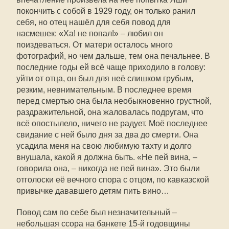
покончить с собой в 1929 году, он только ранил
себя, но отец нашёл для себя повод для
насмешек: «Ха! не попал!» – любил он
поиздеваться. От матери осталось много
фотографий, но чем дальше, тем она печальнее. В
последние годы ей всё чаще приходило в голову:
уйти от отца, он был для неё слишком грубым,
резким, невнимательным. В последнее время
перед смертью она была необыкновенно грустной,
раздражительной, она жаловалась подругам, что
всё опостылело, ничего не радует. Моё последнее
свидание с ней было дня за два до смерти. Она
усадила меня на свою любимую тахту и долго
внушала, какой я должна быть. «Не пей вина, –
говорила она, – никогда не пей вина». Это были
отголоски её вечного спора с отцом, по кавказской
привычке дававшего детям пить вино…
Повод сам по себе был незначительный –
небольшая ссора на банкете 15-й годовщины