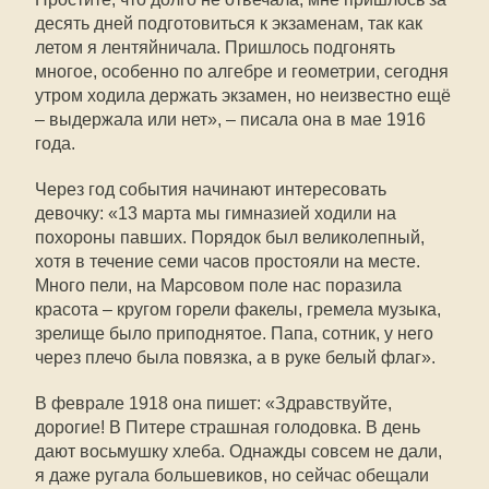
десять дней подготовиться к экзаменам, так как
летом я лентяйничала. Пришлось подгонять
многое, особенно по алгебре и геометрии, сегодня
утром ходила держать экзамен, но неизвестно ещё
– выдержала или нет», – писала она в мае 1916
года.
Через год события начинают интересовать
девочку: «13 марта мы гимназией ходили на
похороны павших. Порядок был великолепный,
хотя в течение семи часов простояли на месте.
Много пели, на Марсовом поле нас поразила
красота – кругом горели факелы, гремела музыка,
зрелище было приподнятое. Папа, сотник, у него
через плечо была повязка, а в руке белый флаг».
В феврале 1918 она пишет: «Здравствуйте,
дорогие! В Питере страшная голодовка. В день
дают восьмушку хлеба. Однажды совсем не дали,
я даже ругала большевиков, но сейчас обещали