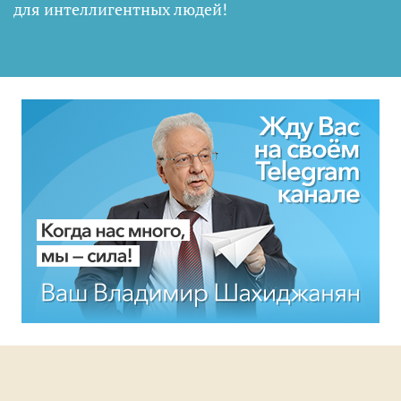
для интеллигентных людей
!