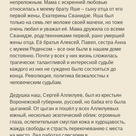
непреложным. Мама с искренней любовью
относилась к моему брату Яше – сыну отца от его
первой жены, Екатерины Сванидзе. Яша был
только на семь лет моложе своей мачехи, но тоже
очень любил и уважал её. Мама дружила со всеми
Сванидзе, родственниками первой, рано умершей
жены отца. Её братья Алексей, Павел, сестра Анна
с мужем Реденсом – все они были в нашем доме
постоянно. Почти у всех у них жизнь сложилась
трагически: талантливой и интересной судьбе
каждого из них не суждено было состояться до
конца. Революция, политика безжалостны к
человеческим судьбам.
Дедушка наш, Сергей Аллилуев, был из крестьян
Воронежской губернии, русский, но бабка его была
цыганкой. От цыган и пошёл у всех Аллилуевых
южный, несколько экзотический облик: огромные
глаза, ослепительная смуглая кожа и худощавость,
жажда свободы и страсть перекочеванию с места
на место. Дед работал слесарем в