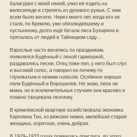
балагурил с моей няней, учил её ездить на
велосипеде и стрелять из духового ружья. С ним
всем было весело. Через много лет, когда его не
стало, по Кремлю, уже обезлюдевшему и
пустынному, долго ещё бегала лиса Бухарина и
пряталась от людей в Тайницком саду…
Взрослые часто веселись по праздникам,
появлялся Будённый с лихой гармошкой,
раздавались песни. Отец тоже пел, у него был слух
и высокий голос, а говорил он почему-то
глуховатым и низким голосом. Особенно хорошо
пели Будённый и Ворошилов. Не знаю, пела ли
мама, но в исключительных случаях она красиво и
плавно танцевала лезгинку.
В кремлёвской квартире хозяйствовала экономка
Каролина Тин, из рижских немок, милейшая старая
женщина, опрятная, очень добрая.
В 1929–1933 годах появилась прислуга, до этого