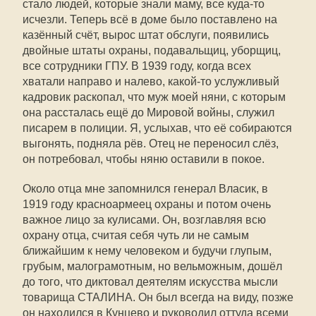
стало людей, которые знали маму, все куда-то
исчезли. Теперь всё в доме было поставлено на
казённый счёт, вырос штат обслуги, появились
двойные штаты охраны, подавальщиц, уборщиц,
все сотрудники ГПУ. В 1939 году, когда всех
хватали направо и налево, какой-то услужливый
кадровик раскопал, что муж моей няни, с которым
она рассталась ещё до Мировой войны, служил
писарем в полиции. Я, услыхав, что её собираются
выгонять, подняла рёв. Отец не переносил слёз,
он потребовал, чтобы няню оставили в покое.
Около отца мне запомнился генерал Власик, в
1919 году красноармеец охраны и потом очень
важное лицо за кулисами. Он, возглавляя всю
охрану отца, считая себя чуть ли не самым
ближайшим к нему человеком и будучи глупым,
грубым, малограмотным, но вельможным, дошёл
до того, что диктовал деятелям искусства мысли
товарища CTAЛИНА. Он был всегда на виду, позже
он находился в Кунцево и руководил оттуда всеми