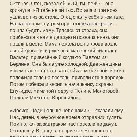
Октября. Отец сказал ей: «Эй, ты, пей!» – она
крикнула: «Я тебе не эй ты». Встала и при всех
ушла вон из-за стола. Отец спал у себя в комнате.
Наша экономка утром приготовила завтрак и…
пошла будить маму. Трясясь от страха, она
прибежала к нам в детскую и позвала няню, они
пошли вместе. Мама лежала вся в крови возле
своей кровати, в руке был маленький пистолет
Вальтер, привезённый когда-то Павлом из
Берлина. Она была уже холодной. Две женщины,
изнемогая от страха, что сейчас может войти отец,
положили тело на постель, привели его в порядок.
Потом побежали звонить начальнику охраны
Енукидзе, маминой подруге Полине Молотовой.
Пришли Молотов, Ворошилов.
«Иосиф, Нади больше нет с нами», – сказали ему.
Нас, детей, в неурочное время отправили гулять.
Помню, как за завтраком нас повезли на дачу в
Соколовку. В конце дня приехал Ворошилов,