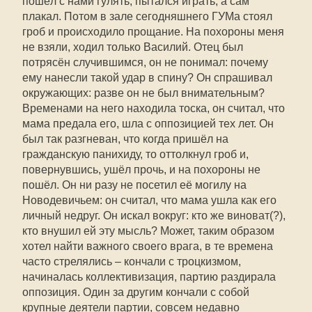
пошёл с нами гулять, пытался играть, а сам
плакал. Потом в зале сегодняшнего ГУМа стоял
гроб и происходило прощание. На похороны меня
не взяли, ходил только Василий. Отец был
потрясён случившимся, он не понимал: почему
ему нанесли такой удар в спину? Он спрашивал
окружающих: разве он не был внимательным?
Временами на него находила тоска, он считал, что
мама предала его, шла с оппозицией тех лет. Он
был так разгневан, что когда пришёл на
гражданскую панихиду, то оттолкнул гроб и,
повернувшись, ушёл прочь, и на похороны не
пошёл. Он ни разу не посетил её могилу на
Новодевичьем: он считал, что мама ушла как его
личный недруг. Он искал вокруг: кто же виноват(?),
кто внушил ей эту мысль? Может, таким образом
хотел найти важного своего врага, в те времена
часто стрелялись – кончали с троцкизмом,
начиналась коллективизация, партию раздирала
оппозиция. Один за другим кончали с собой
крупные деятели партии, совсем недавно