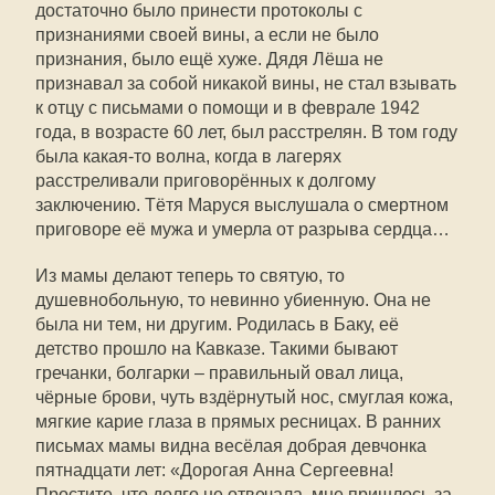
достаточно было принести протоколы с
признаниями своей вины, а если не было
признания, было ещё хуже. Дядя Лёша не
признавал за собой никакой вины, не стал взывать
к отцу с письмами о помощи и в феврале 1942
года, в возрасте 60 лет, был расстрелян. В том году
была какая-то волна, когда в лагерях
расстреливали приговорённых к долгому
заключению. Тётя Маруся выслушала о смертном
приговоре её мужа и умерла от разрыва сердца…
Из мамы делают теперь то святую, то
душевнобольную, то невинно убиенную. Она не
была ни тем, ни другим. Родилась в Баку, её
детство прошло на Кавказе. Такими бывают
гречанки, болгарки – правильный овал лица,
чёрные брови, чуть вздёрнутый нос, смуглая кожа,
мягкие карие глаза в прямых ресницах. В ранних
письмах мамы видна весёлая добрая девчонка
пятнадцати лет: «Дорогая Анна Сергеевна!
Простите, что долго не отвечала, мне пришлось за