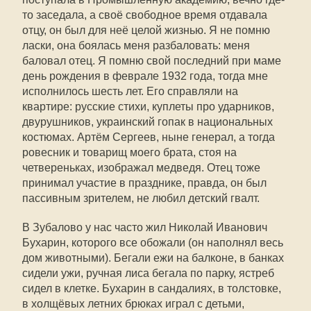
то заседала, а своё свободное время отдавала
отцу, он был для неё целой жизнью. Я не помню
ласки, она боялась меня разбаловать: меня
баловал отец. Я помню свой последний при маме
день рождения в феврале 1932 года, тогда мне
исполнилось шесть лет. Его справляли на
квартире: русские стихи, куплеты про ударников,
двурушников, украинский гопак в национальных
костюмах. Артём Сергеев, ныне генерал, а тогда
ровесник и товарищ моего брата, стоя на
четвереньках, изображал медведя. Отец тоже
принимал участие в празднике, правда, он был
пассивным зрителем, не любил детский гвалт.
В Зубалово у нас часто жил Николай Иванович
Бухарин, которого все обожали (он наполнял весь
дом животными). Бегали ежи на балконе, в банках
сидели ужи, ручная лиса бегала по парку, ястреб
сидел в клетке. Бухарин в сандалиях, в толстовке,
в холщёвых летних брюках играл с детьми,