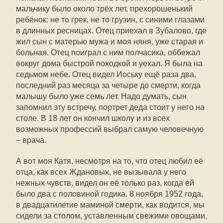
мальчику было около трёх лет, прехорошенький
ребёнок: не то грек, не то грузин, с синими глазами
в длинных ресницах. Отец приехал в Зубалово, где
жил сын с матерью мужа и моя няня, уже старая и
больная. Отец поиграл с ним полчасика, оббежал
вокруг дома быстрой походкой и уехал. Я была на
седьмом небе. Отец видел Иоську ещё раза два,
последний раз месяца за четыре до смерти, когда
малышу было уже семь лет. Надо думать, сын
запомнил эту встречу, портрет деда стоит у него на
столе. В 18 лет он кончил школу и из всех
возможных профессий выбрал самую человечную
– врача.
А вот моя Катя, несмотря на то, что отец любил её
отца, как всех Ждановых, не вызывала у него
нежных чувств, видел он её только раз, когда ей
было два с половиной годика. 8 ноября 1952 года,
в двадцатилетие маминой смерти, как водится, мы
сидели за столом, уставленным свежими овощами,