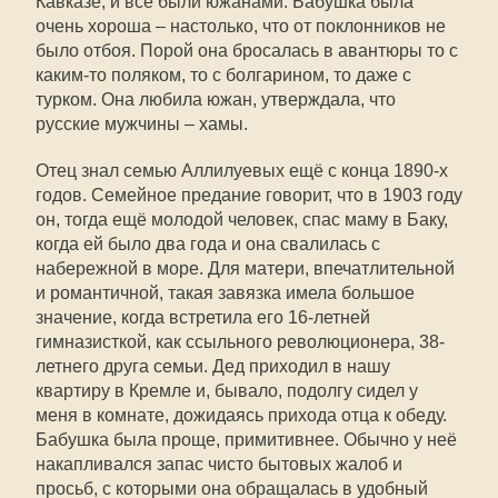
Кавказе, и все были южанами. Бабушка была
очень хороша – настолько, что от поклонников не
было отбоя. Порой она бросалась в авантюры то с
каким-то поляком, то с болгарином, то даже с
турком. Она любила южан, утверждала, что
русские мужчины – хамы.
Отец знал семью Аллилуевых ещё с конца 1890-х
годов. Семейное предание говорит, что в 1903 году
он, тогда ещё молодой человек, спас маму в Баку,
когда ей было два года и она свалилась с
набережной в море. Для матери, впечатлительной
и романтичной, такая завязка имела большое
значение, когда встретила его 16-летней
гимназисткой, как ссыльного революционера, 38-
летнего друга семьи. Дед приходил в нашу
квартиру в Кремле и, бывало, подолгу сидел у
меня в комнате, дожидаясь прихода отца к обеду.
Бабушка была проще, примитивнее. Обычно у неё
накапливался запас чисто бытовых жалоб и
просьб, с которыми она обращалась в удобный