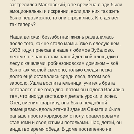
застрелился Маяковский, в те времена люди были
эмоциональны и искренни, если для них так жить
было невозможно, то они стрелялись. Кто делает
так теперь?
Наша детская беззаботная жизнь развалилась
после того, как не стало мамы. Уже в следующем,
1933 году, приехав в наше любимое Зубалово,
летом я не нашла там нашей детской площадки в
лесу с качелями, робинзоновским домиком – всё
было как метлой сметено, только следы песка
долго ещё оставались среди леса, потом всё
заросло. Ушла воспитательница, учитель брата
оставался ещё года два, потом он надоел Василию
тем, что иногда заставлял делать уроки, и исчез.
Отец сменил квартиру, она была неудобной –
помещалась вдоль этажей здания Сената и была
раньше просто коридором с полутораметровыми
ставнями и сводчатыми потолками. Нас, детей, он
видел во время обеда. В доме постепенно не