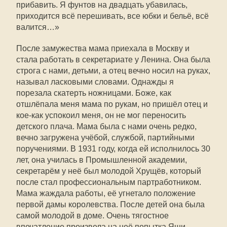
прибавить. Я фунтов на двадцать убавилась,
приходится всё перешивать, все юбки и бельё, всё
валится…»
После замужества мама приехала в Москву и
стала работать в секретариате у Ленина. Она была
строга с нами, детьми, а отец вечно носил на руках,
называл ласковыми словами. Однажды я
порезала скатерть ножницами. Боже, как
отшлёпала меня мама по рукам, но пришёл отец и
кое-как успокоил меня, он не мог переносить
детского плача. Мама была с нами очень редко,
вечно загружена учёбой, службой, партийными
поручениями. В 1931 году, когда ей исполнилось 30
лет, она училась в Промышленной академии,
секретарём у неё был молодой Хрущёв, который
после стал профессиональным партработником.
Мама жаждала работы, её угнетало положение
первой дамы королевства. После детей она была
самой молодой в доме. Очень тягостное
впечатление произвела на неё попытка Яши