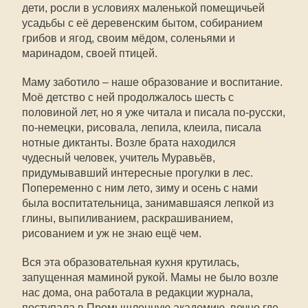
дети, росли в условиях маленькой помещичьей
усадьбы с её деревенским бытом, собиранием
грибов и ягод, своим мёдом, соленьями и
маринадом, своей птицей.
Маму заботило – наше образование и воспитание.
Моё детство с ней продолжалось шесть с
половиной лет, но я уже читала и писала по-русски,
по-немецки, рисовала, лепила, клеила, писала
нотные диктанты. Возле брата находился
чудесный человек, учитель Муравьёв,
придумывавший интересные прогулки в лес.
Попеременно с ним лето, зиму и осень с нами
была воспитательница, занимавшаяся лепкой из
глины, выпиливанием, раскрашиванием,
рисованием и уж не знаю ещё чем.
Вся эта образовательная кухня крутилась,
запущенная маминой рукой. Мамы не было возле
нас дома, она работала в редакции журнала,
поступала в Промышленную академию, вечно где-