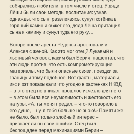
собирались любители, в том числе и отец. У дяди
Лёши были свои методы воспитания: узнав
однажды, что сын, развлекаясь, сунул котёнка в
горящий камин и обжёг его, дядя Лёша притащил
сына к камину и сунул туда его руку…
Вскоре после ареста Реденса арестовали и
Алексея с женой. Как это мог отец? Лукавый и
льстивый человек, каким был Берия, нашептал, что
эти люди против, что есть компрометирующие
материалы, что были опасные связи, поездки за
границу и тому подобное. Вот факты, материалы,
икс и зэт показывали что угодно в застенках НКВД
– в это отец не вникал, прошлое исчезло для него
– в этом была вся неумолимость и жестокость его
натуры. «А, ты меня предал, – что-то говорило в
его душе, – ну, я тебя больше не знаю!» Памяти же
не было, был только злобный интерес –
признает ли он свои ошибки. Отец был
беспощаден перед махинациями Берии –