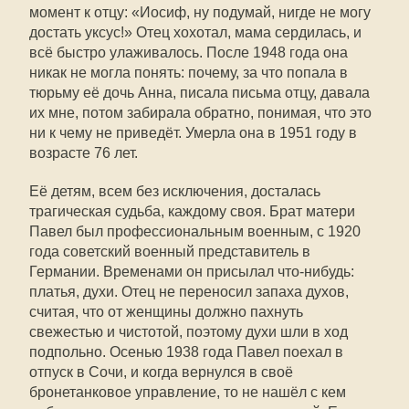
момент к отцу: «Иосиф, ну подумай, нигде не могу
достать уксус!» Отец хохотал, мама сердилась, и
всё быстро улаживалось. После 1948 года она
никак не могла понять: почему, за что попала в
тюрьму её дочь Анна, писала письма отцу, давала
их мне, потом забирала обратно, понимая, что это
ни к чему не приведёт. Умерла она в 1951 году в
возрасте 76 лет.
Её детям, всем без исключения, досталась
трагическая судьба, каждому своя. Брат матери
Павел был профессиональным военным, с 1920
года советский военный представитель в
Германии. Временами он присылал что-нибудь:
платья, духи. Отец не переносил запаха духов,
считая, что от женщины должно пахнуть
свежестью и чистотой, поэтому духи шли в ход
подпольно. Осенью 1938 года Павел поехал в
отпуск в Сочи, и когда вернулся в своё
бронетанковое управление, то не нашёл с кем