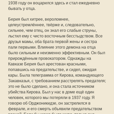
1938 году он воцарился здесь и стал ежедневно
бывать у отца.
Берия был хитрее, вероломнее,
целеустремлённее, твёрже и, следовательно,
сильнее, чем отец, он знал его слабые струны,
льстил ему с чисто восточным бесстыдством. Все
друзья мамы, оба брата первой жены и сестра
пали первыми. Влияние этого демона на отца
было сильным и неизменно эффективным. Он был
прирождённым провокатором. Однажды на
Кавказе Берия был арестован красными,
попавшись на предательстве, и сидел, ожидая
кары. Была телеграмма от Кирова, командующего
Закавказья, с требованием расстрелять предателя;
это не было сделано, и она стала источником
убийства Кирова. Был у нас в доме ещё один
человек, которого мы потеряли в 1937 году. Я
говорю об Орджоникидзе, он застрелился в
феврале, и его смерть объявили предательством