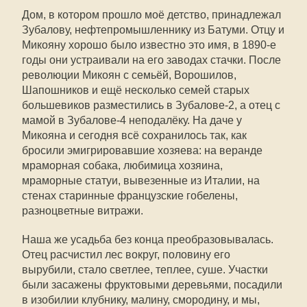
Дом, в котором прошло моё детство, принадлежал
Зубалову, нефтепромышленнику из Батуми. Отцу и
Микояну хорошо было известно это имя, в 1890-е
годы они устраивали на его заводах стачки. После
революции Микоян с семьёй, Ворошилов,
Шапошников и ещё несколько семей старых
большевиков разместились в Зубалове-2, а отец с
мамой в Зубалове-4 неподалёку. На даче у
Микояна и сегодня всё сохранилось так, как
бросили эмигрировавшие хозяева: на веранде
мраморная собака, любимица хозяина,
мраморные статуи, вывезенные из Италии, на
стенах старинные французские гобелены,
разноцветные витражи.
Наша же усадьба без конца преобразовывалась.
Отец расчистил лес вокруг, половину его
вырубили, стало светлее, теплее, суше. Участки
были засажены фруктовыми деревьями, посадили
в изобилии клубнику, малину, смородину, и мы,