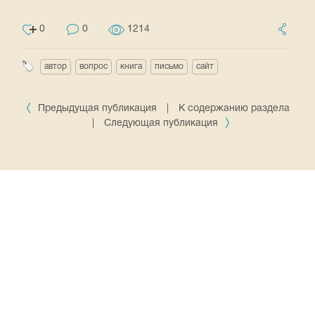
0
0
1214
автор
вопрос
книга
письмо
сайт
Предыдущая публикация
|
К содержанию раздела
|
Следующая публикация