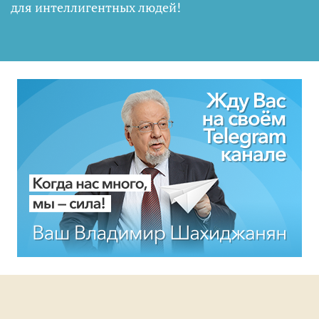
для интеллигентных людей
!