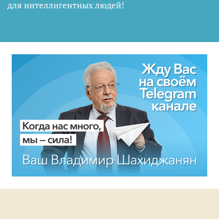
для интеллигентных людей
!