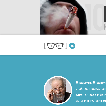
Владимир Владим
Добро пожалов
место российс
для интеллиге