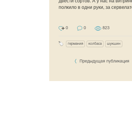
двести сортов. А у нас на витри
полкило в одни руки, за сервела
0
0
823
германия
колбаса
шукшин
Предыдущая публикация