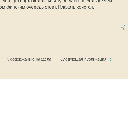
не два-три сорта колбасы, и ту выдают не больше чем
том финским очередь стоит. Плакать хочется.
|
К содержанию раздела
|
Следующая публикация