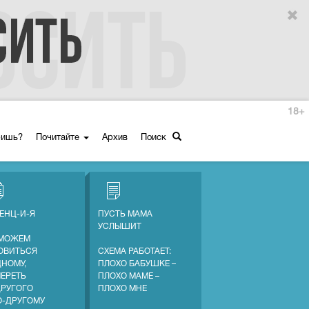
18+
ришь?
Почитайте
Архив
Поиск
ЕНЦ-И-Я
ПУСТЬ МАМА
УСЛЫШИТ
МОЖЕМ
ОВИТЬСЯ
СХЕМА РАБОТАЕТ:
ДНОМУ,
ПЛОХО БАБУШКЕ –
МЕРЕТЬ
ПЛОХО МАМЕ –
ДРУГОГО
ПЛОХО МНЕ
О-ДРУГОМУ