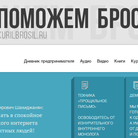
Дневник предпринимателя
Аудио
Видео
Книги
Ку
ТЕХНИКА
ДЕМ
«ПРОЩАЛЬНОЕ
ПИСЬМО»
МЫ 
ирович Шахиджанян:
ГОТ
ать в спокойное
ОСВОБОДИТЕСЬ ОТ
К О
кого интернета
ИЗНУРИТЕЛЬНОГО
А У
нтных людей
!
ВНУТРЕННЕГО
ОТ 
МОНОЛОГА
И П