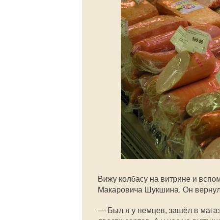
Вижу колбасу на витрине и вспо
Макаровича Шукшина. Он вернулс
— Был я у немцев, зашёл в магаз