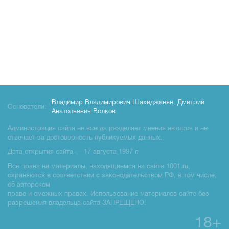
Владимир Владимирович Шахиджанян
,
Дмитрий
Основатели:
Анатольевич Волков
Администрация сайта не всегда разделяет мнения авторов и не
отвечает за достоверность публикуемых данных.
Дата открытия сайта — 17 августа 1997 г.
Все права на материалы, находящиемся на сайте 1001.ru,
охраняются в соответствии с законодательством РФ, в том числе,
об авторском
праве и смежных правах. Использование материалов сайте без
разрешения владельца сайта ЗАПРЕЩЕНО!
18+