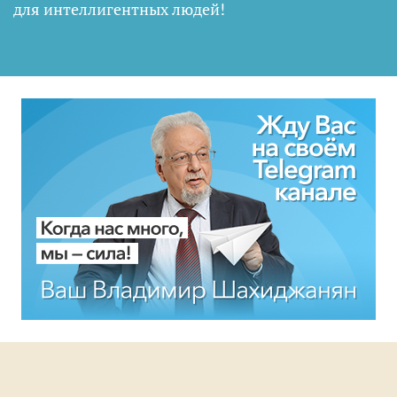
для интеллигентных людей
!