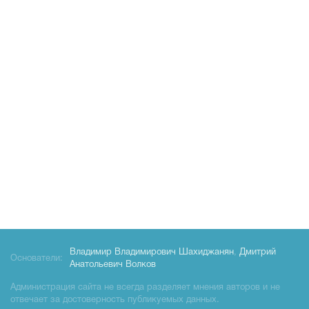
Владимир Владимирович Шахиджанян
,
Дмитрий
Основатели:
Анатольевич Волков
Администрация сайта не всегда разделяет мнения авторов и не
отвечает за достоверность публикуемых данных.