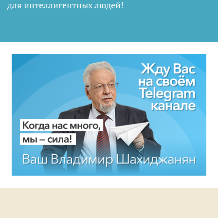
для интеллигентных людей
!