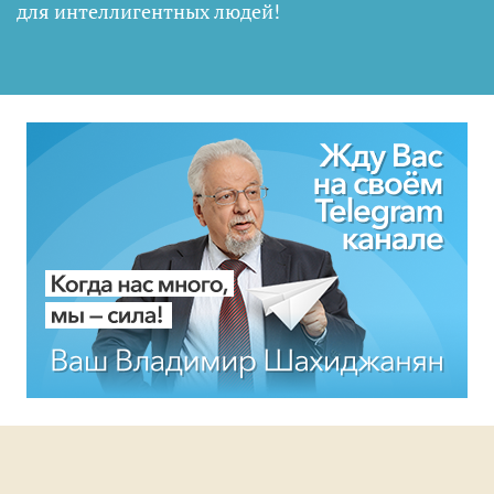
для интеллигентных людей
!