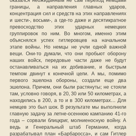
оказался неожиданным не сам переход немцами
границы, а направления главных ударов,
концентрация сил и средств на этих направлениях
и шести-, восьми-, а где-то даже и десятикратное
превосходство этих ударных немецких
группировок по ним. Во многом, именно этим
объяснялся успех гитлеровцев на начальном
этапе войны. Но немцы не учли одной важной
вещи. Они-то думали, что они пробьют оборону
наших войск, передовые части даже не будут
останавливаться на их добивание, и быстрым
темпом двинут к конечной цели. А мы, помимо
первого эшелона обороны, создали еще два
эшелона. Причем, они были растянуты; не стояли
там, условно говоря, в 20, 30 или 50 километрах, а
находились в 200, а то и в 300 километрах… Для
немцев это был шок. В результате мы выполнили
главную задачу за летне-осеннюю кампанию 41-го
года – сорвали блицкриг, молниеносную войну. А
ведь и Генеральный штаб Германии, когда
разрабатывал план «Барбаросса», и сам Гитлер