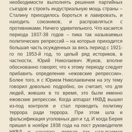
необходимости выполнять решения партийных
съездов и строить индустриальную мощь страны –
Сталину приходилось бороться и лавировать, и
находить союзников, и расправляться с
противниками. Ничего удивительного. Что касается
периода 1937-38 годов – пика так называемых
политических репрессий – на которые приходится
большая часть осужденных за весь период с 1921-
го по 1953-й год, то целый ряд историков, в
частности, Юрий Николаевич Жуков, вполне
обоснованно говорят, что к этому периоду следует
прибавить определение «ежовские репрессии».
Более того, я с Юрием Николаевичем на эту тему
говорил довольно подробно, он считает, что для
людей, живших в то время, это были именно
ежовские репрессии. Когда аппарат НКВД вышел
из-под контроля и стал проводить политику
террора ради террора. При этом шла и
фальсификация уголовных дел и т.д. И когда Берия
пришел в ноябре 1938 года на пост руководителя
НКВД и началась первая так называемая