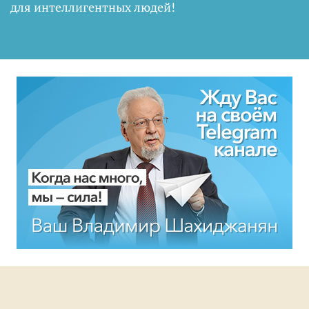
для интеллигентных людей
!