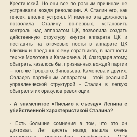
Крестинский. Но они все по разным причинам не
устраивали вождя революции. А Сталин его, как
генсек, вполне устроил. И именно эта должность
позволила Сталину, во-первых, установить
контроль над аппаратом ЦК, позволила создать
действенную структуру внутри аппарата ЦК и
поставить на ключевые посты в аппарате ЦК
близких и преданных ему соратников, в частности
тех же Молотова и Кагановича. И, благодаря этому,
обыграть, казалось бы, признанных вождей партии
– того же Троцкого, Зиновьева, Каменева и других.
Овладев партийным аппаратом - этой реальной
управленческой структурой - Сталин в легкую
обыграл этих оракулов революции.
- А знаменитое «Письмо к съезду» Ленина с
убийственной характеристикой Сталина?
- Есть большие сомнения в том, что это он
диктовал. Лет десять назад вышла очень
интересная монография профессора МГУ