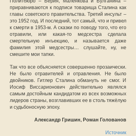
Политбюро – Берия, Маленкова и Булганина –
приравниваются к подписи товарища Сталина как
главы советского правительства. Третий инсульт –
это 1952 год. И последний, тот самый, что и привел
к смерти в 1953-м. А сказки по поводу того, что его
отравили, или какая-то медсестра сделала
смертельную инъекцию, и называется даже
фамилия этой медсестры… слушайте, ну, не
смешите мои тапки.
Так что все объясняется совершенно прозаически.
Не было отравителей и отравления. Не было
двойников. Гитлер Сталина обмануть не смог. И
Иосиф Виссарионович действительно являлся
самым достойным кандидатом из всех возможных
лидеров страны, возглавивших ее в столь тяжёлую
и судьбоносную эпоху.
Александр Гришин, Роман Голованов
Источник