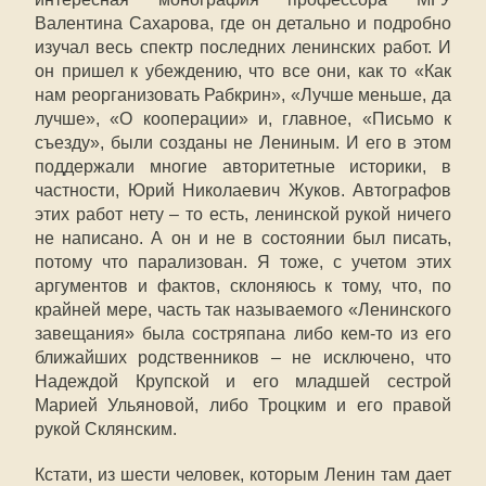
Валентина Сахарова, где он детально и подробно
изучал весь спектр последних ленинских работ. И
он пришел к убеждению, что все они, как то «Как
нам реорганизовать Рабкрин», «Лучше меньше, да
лучше», «О кооперации» и, главное, «Письмо к
съезду», были созданы не Лениным. И его в этом
поддержали многие авторитетные историки, в
частности, Юрий Николаевич Жуков. Автографов
этих работ нету – то есть, ленинской рукой ничего
не написано. А он и не в состоянии был писать,
потому что парализован. Я тоже, с учетом этих
аргументов и фактов, склоняюсь к тому, что, по
крайней мере, часть так называемого «Ленинского
завещания» была состряпана либо кем-то из его
ближайших родственников – не исключено, что
Надеждой Крупской и его младшей сестрой
Марией Ульяновой, либо Троцким и его правой
рукой Склянским.
Кстати, из шести человек, которым Ленин там дает