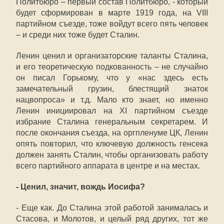
Политбюро – первый состав Политбюро, - который
будет сформирован в марте 1919 года, на VIII
партийном съезде, тоже войдут всего пять человек
– и среди них тоже будет Сталин.
Ленин ценил и организаторские таланты Сталина,
и его теоретическую подкованность – не случайно
он писал Горькому, что у «нас здесь есть
замечательный грузин, блестящий знаток
нацвопроса» и т.д. Мало кто знает, но именно
Ленин инициировал на XI партийном съезде
избрание Сталина генеральным секретарем. И
после окончания съезда, на оргпленуме ЦК, Ленин
опять повторил, что ключевую должность генсека
должен занять Сталин, чтобы организовать работу
всего партийного аппарата в центре и на местах.
- Ценил, значит, вождь Иосифа?
- Еще как. До Сталина этой работой занималась и
Стасова, и Молотов, и целый ряд других, тот же