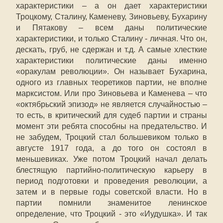
характеристики – а он дает характеристики
Троцкому, Сталину, Каменеву, Зиновьеву, Бухарину
и Пятакову – всем даны политические
характеристики, и только Сталину - личная. Что он,
дескать, груб, не сдержан и т.д. А самые хлесткие
характеристики политические даны именно
«оракулам революции». Он называет Бухарина,
одного из главных теоретиков партии, не вполне
марксистом. Или про Зиновьева и Каменева – что
«октябрьский эпизод» не является случайностью –
то есть, в критический для судеб партии и страны
момент эти ребята способны на предательство. И
не забудем, Троцкий стал большевиком только в
августе 1917 года, а до того он состоял в
меньшевиках. Уже потом Троцкий начал делать
блестящую партийно-политическую карьеру в
период подготовки и проведения революции, а
затем и в первые годы советской власти. Но в
партии помнили знаменитое ленинское
определение, что Троцкий - это «Иудушка». И так