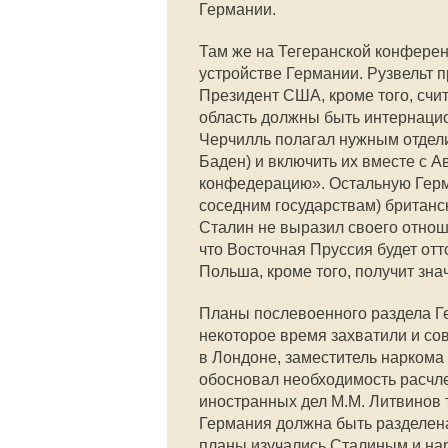
Германии.
Там же на Тегеранской конфере
устройстве Германии. Рузвельт 
Президент США, кроме того, счит
область должны быть интернаци
Черчилль полагал нужным отдел
Баден) и включить их вместе с А
конфедерацию». Остальную Герма
соседним государствам) британс
Сталин не выразил своего отнош
что Восточная Пруссия будет от
Польша, кроме того, получит зн
Планы послевоенного раздела Ге
некоторое время захватили и со
в Лондоне, заместитель наркома 
обосновал необходимость расчле
иностранных дел М.М. Литвинов 
Германия должна быть разделена
планы изучались Сталиным и на