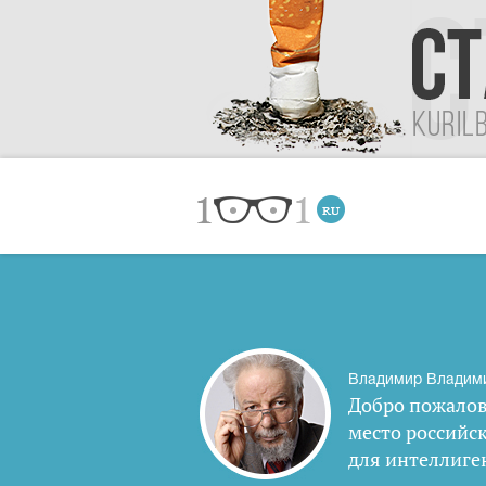
Владимир Владим
Добро пожалов
место российс
для интеллиге