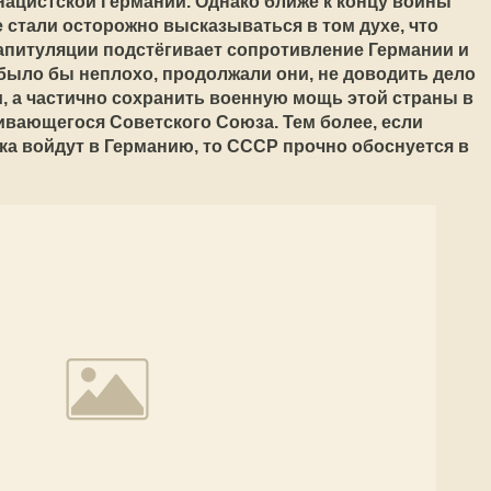
нацистской Германии. Однако ближе к концу войны
 стали осторожно высказываться в том духе, что
апитуляции подстёгивает сопротивление Германии и
, было бы неплохо, продолжали они, не доводить дело
, а частично сохранить военную мощь этой страны в
ивающегося Советского Союза. Тем более, если
ска войдут в Германию, то СССР прочно обоснуется в