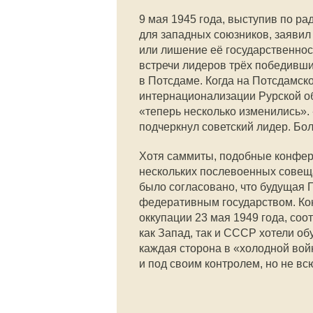
9 мая 1945 года, выступив по р
для западных союзников, заявил
или лишение её государственнос
встречи лидеров трёх победивши
в Потсдаме. Когда на Потсдамск
интернационализации Рурской обл
«теперь несколько изменились».
подчеркнул советский лидер. Бо
Хотя саммиты, подобные конфер
нескольких послевоенных совещ
было согласовано, что будущая
федеративным государством. Ко
оккупации 23 мая 1949 года, соо
как Запад, так и СССР хотели об
каждая сторона в «холодной вой
и под своим контролем, но не всю