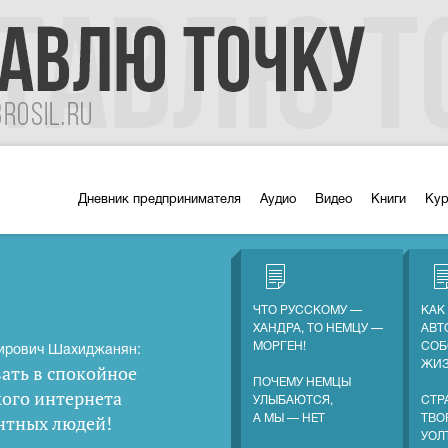
Дневник предпринимателя
Аудио
Видео
Книги
Ку
ЧТО РУССКОМУ —
КАК
ХАНДРА, ТО НЕМЦУ —
АВТ
МОРГЕН!
СОБ
ирович Шахиджанян:
ЖИ
ать в спокойное
ПОЧЕМУ НЕМЦЫ
кого интернета
УЛЫБАЮТСЯ,
СТР
нтных людей
!
А МЫ — НЕТ
ТВО
УОЛ