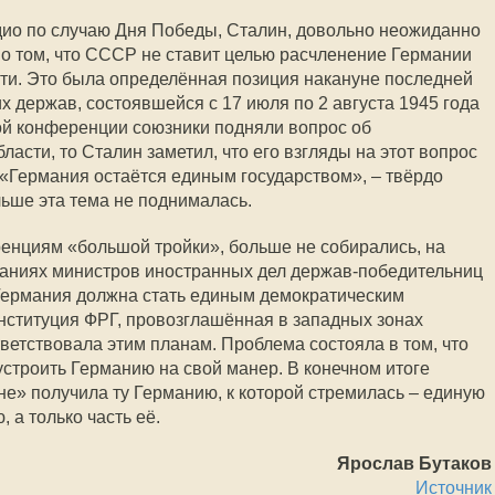
адио по случаю Дня Победы, Сталин, довольно неожиданно
 о том, что СССР не ставит целью расчленение Германии
ти. Это была определённая позиция накануне последней
х держав, состоявшейся с 17 июля по 2 августа 1945 года
ой конференции союзники подняли вопрос об
асти, то Сталин заметил, что его взгляды на этот вопрос
 «Германия остаётся единым государством», – твёрдо
льше эта тема не поднималась.
енциям «большой тройки», больше не собирались, на
аниях министров иностранных дел держав-победительниц
 Германия должна стать единым демократическим
нституция ФРГ, провозглашённая в западных зонах
тветствовала этим планам. Проблема состояла в том, что
устроить Германию на свой манер. В конечном итоге
не» получила ту Германию, к которой стремилась – единую
, а только часть её.
Ярослав Бутаков
Источник