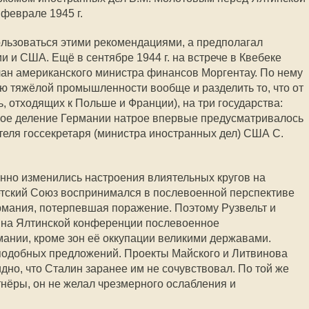
феврале 1945 г.
ользоваться этими рекомендациями, а предполагал
 и США. Ещё в сентябре 1944 г. на встрече в Квебеке
лан американского министра финансов Моргентау. По нему
ю тяжёлой промышленности вообще и разделить то, что от
ь, отходящих к Польше и Франции), на три государства:
акое деление Германии натрое впервые предусматривалось
ителя госсекретаря (министра иностранных дел) США С.
нно изменились настроения влиятельных кругов на
етский Союз воспринимался в послевоенной перспективе
рмания, потерпевшая поражение. Поэтому Рузвельт и
 на Ялтинской конференции послевоенное
мании, кроме зон её оккупации великими державами.
 подобных предложений. Проекты Майского и Литвинова
дно, что Сталин заранее им не сочувствовал. По той же
тнёры, он не желал чрезмерного ослабления и