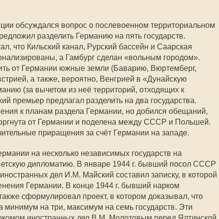
нции обсуждался вопрос о послевоенном территориальном
предложил разделить Германию на пять государств.
ал, что Кильский канал, Рурский бассейн и Саарская
онализированы, а Гамбург сделан «вольным городом».
ить от Германии южные земли (Баварию, Вюртемберг,
встрией, а также, вероятно, Венгрией в «Дунайскую
нию (за вычетом из неё территорий, отходящих к
кий премьер предлагал разделить на два государства.
ения к планам раздела Германии, но добился обещаний,
торгнута от Германии и поделена между СССР и Польшей.
ачительные приращения за счёт Германии на западе.
рмании на несколько независимых государств на
ветскую дипломатию. В январе 1944 г. бывший посол СССР
иностранных дел И.М. Майский составил записку, в которой
нения Германии. В конце 1944 г. бывший нарком
также сформулировал проект, в котором доказывал, что
 минимум на три, максимум на семь государств. Эти
ркомом иностранных дел В.М. Молотовым перед Ялтинской