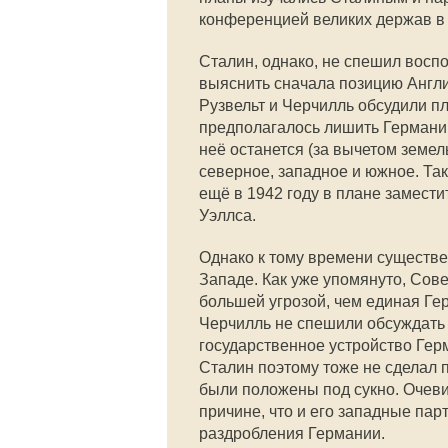
конференцией великих держав в 
Сталин, однако, не спешил восп
выяснить сначала позицию Англии
Рузвельт и Черчилль обсудили п
предполагалось лишить Германи
неё останется (за вычетом земел
северное, западное и южное. Т
ещё в 1942 году в плане замест
Уэллса.
Однако к тому времени существе
Западе. Как уже упомянуто, Сов
большей угрозой, чем единая Ге
Черчилль не спешили обсуждать
государственное устройство Гер
Сталин поэтому тоже не сделал
были положены под сукно. Очеви
причине, что и его западные пар
раздробления Германии.