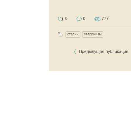
0
0
777
сталин
сталинизм
Предыдущая публикация