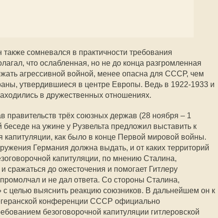
 также сомневался в практичности требования
лагал, что ослабленная, но не до конца разгромленная
ожать агрессивной войной, менее опасна для СССР, чем
аны, утвердившиеся в центре Европы. Ведь в 1922-1933 и
находились в дружественных отношениях.
в правительств трёх союзных держав (28 ноября – 1
ой беседе на ужине у Рузвельта предложил выставить к
 капитуляции, как было в конце Первой мировой войны.
оружения Германия должна выдать, и от каких территорий
безоговорочной капитуляции, по мнению Сталина,
 и сражаться до ожесточения и помогает Гитлеру
 промолчал и не дал ответа. Со стороны Сталина,
» с целью выяснить реакцию союзников. В дальнейшем он к
Тегеранской конференции СССР официально
ребованием безоговорочной капитуляции гитлеровской