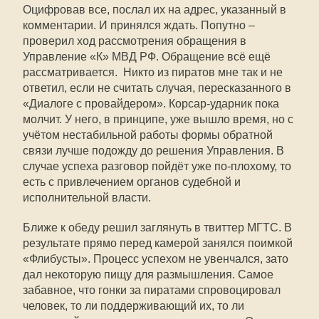
Оцифровав все, послал их на адрес, указанный в
комментарии. И принялся ждать. Попутно –
проверил ход рассмотрения обращения в
Управление «К» МВД РФ. Обращение всё ещё
рассматривается. Никто из пиратов мне так и не
ответил, если не считать случая, пересказанного в
«Диалоге с провайдером». Корсар-ударник пока
молчит. У него, в принципе, уже вышло время, но с
учётом нестабильной работы формы обратной
связи лучше подожду до решения Управления. В
случае успеха разговор пойдёт уже по-плохому, то
есть с привлечением органов судебной и
исполнительной власти.
Ближе к обеду решил заглянуть в твиттер МГТС. В
результате прямо перед камерой занялся поимкой
«Флибусты». Процесс успехом не увенчался, зато
дал некоторую пищу для размышления. Самое
забавное, что гонки за пиратами спровоцировал
человек, то ли поддерживающий их, то ли