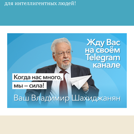
для интеллигентных людей
!