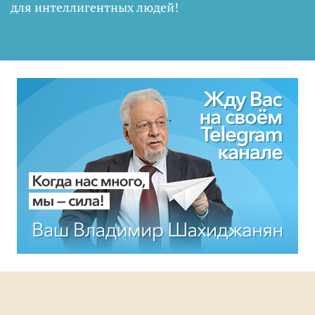
для интеллигентных людей
!