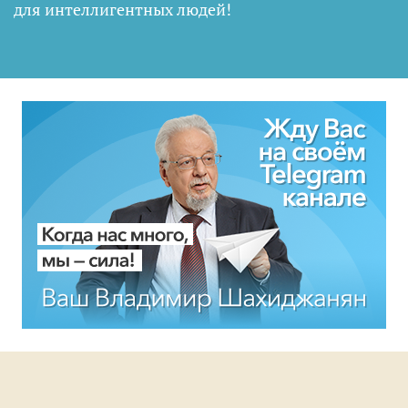
для интеллигентных людей
!