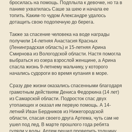
бросилась на помощь. Подплыла к девочке, но та в
панике ухватилась Саше за шею и начала ее
топить. Каким-то чудом Александре удалось
дотащить свою подопечную до берега.
Также за спасение человека на воде награды
получили 14-летняя Анастасия Красных
(Ленинградская область) и 15-летняя Арина
Смирнова из Вологодской области. Настя помогла
выбраться из озера взрослой женщине, а Арина
спасла жизнь 9-летнему мальчику, у которого
начались судороги во время купания в море.
Сразу две жизни оказались спасенными благодаря
грамотным действиям Дениса Федоркина (14 лет)
из Самарской области. Подросток спас двух
утопающих и оказал им первую помощь. А 14-
летний Иван Бердников из Нижегородской
области, спасая своего друга Артема, чуть сам не
ушел под лед. В марте прошлого года ребята
гуляли у воды. Артем решил проверить толщину