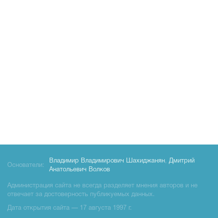
Владимир Владимирович Шахиджанян
,
Дмитрий
Основатели:
Анатольевич Волков
Администрация сайта не всегда разделяет мнения авторов и не
отвечает за достоверность публикуемых данных.
Дата открытия сайта — 17 августа 1997 г.