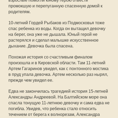
взрослые помогли юному герою отвести
промокшую и перепуганную спасенную домой к
родителям.
10-летний Гордей Рыбаков из Подмосковья тоже
спас ребенка из воды. Когда он вытащил девочку
на берег, она уже не дышала. Юный герой не
растерялся и сделал малышке искусственное
дыхание. Девочка была спасена.
Похожая история со счастливым финалом
произошла и в Кировской области. Там 11-летний
Артем Гагаринов увидел, как с понтонного мостика
в пруд упала девочка. Артем несколько раз нырял,
прежде чем увидел ее.
Едва не закончилась трагедией история 15-летней
Александры Андреевой. На Балтийском море она
спасла тонущую 11-летнюю девочку и сама едва не
погибла. Увидев, что ребенка стало относить
течением от берега к волнорезам, Александра