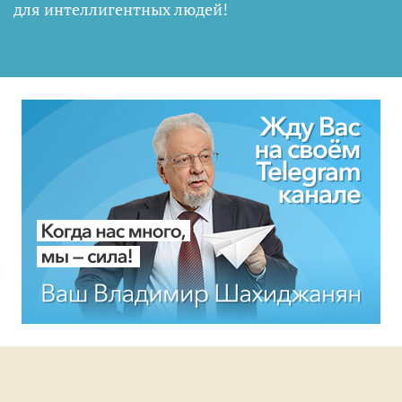
для интеллигентных людей
!