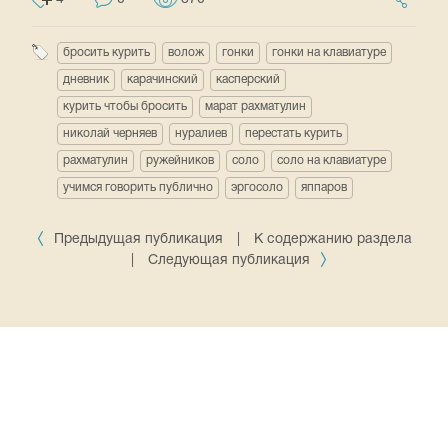
бросить курить
волож
гонки
гонки на клавиатуре
дневник
карачинский
касперский
курить чтобы бросить
марат рахматулин
николай черняев
нуралиев
перестать курить
рахматулин
ружейников
соло
соло на клавиатуре
учимся говорить публично
эргосоло
яппаров
Предыдущая публикация
|
К содержанию раздела
|
Следующая публикация