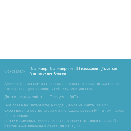
Владимир Владимирович Шахиджанян
,
Дмитрий
Основатели:
Анатольевич Волков
Администрация сайта не всегда разделяет мнения авторов и не
отвечает за достоверность публикуемых данных.
Дата открытия сайта — 17 августа 1997 г.
Все права на материалы, находящиемся на сайте 1001.ru,
охраняются в соответствии с законодательством РФ, в том числе,
об авторском
праве и смежных правах. Использование материалов сайте без
разрешения владельца сайта ЗАПРЕЩЕНО!