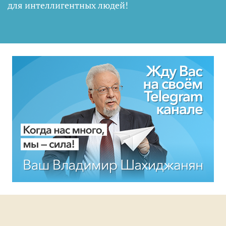
для интеллигентных людей
!