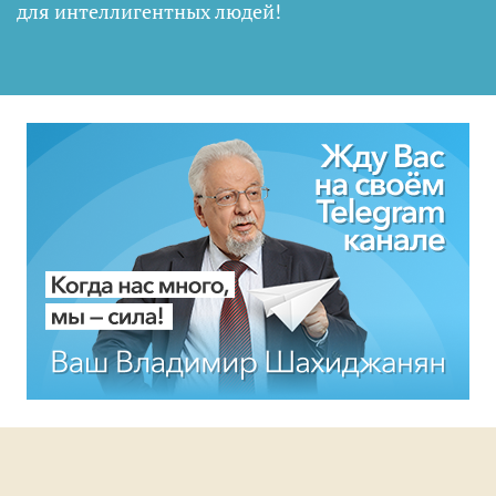
для интеллигентных людей
!