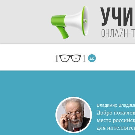
Владимир Владим
Добро пожалов
место российс
для интеллиге