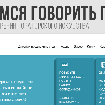
Дневник предпринимателя
Аудио
Видео
Книги
Ку
ПОВЫСЬТЕ
ДЕМ
ЭФФЕКТИВНОСТЬ
РАБОТЫ
МЫ 
ирович Шахиджанян:
ВАШИХ
ГОТ
ать в спокойное
СОТРУДНИКОВ
К О
кого интернета
А У
нтных людей
!
«СОЛО НА
ОТ 
КЛАВИАТУРЕ»
И П