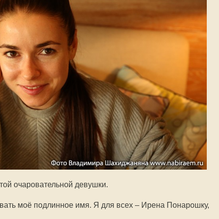
этой очаровательной девушки.
авать моё подлинное имя. Я для всех – Ирена Понарошку,