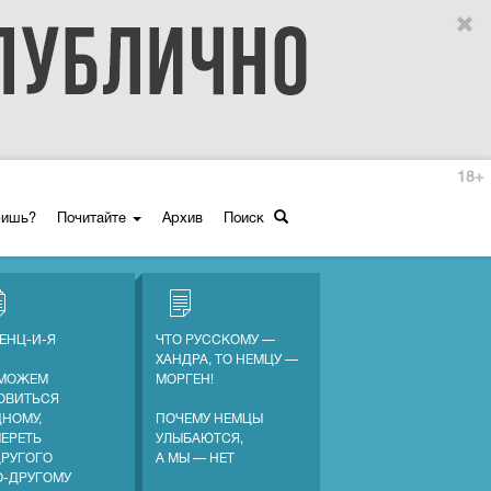
18+
ришь?
Почитайте
Архив
Поиск
ЕНЦ-И-Я
ЧТО РУССКОМУ —
ХАНДРА, ТО НЕМЦУ —
МОЖЕМ
МОРГЕН!
ОВИТЬСЯ
ДНОМУ,
ПОЧЕМУ НЕМЦЫ
МЕРЕТЬ
УЛЫБАЮТСЯ,
ДРУГОГО
А МЫ — НЕТ
О-ДРУГОМУ