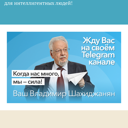
для интеллигентных людей
!