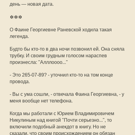
день — новая дата.
***
О Фаине Георгиевне Раневской ходила такая
легенда.
Будто бы кто-то в два ночи позвонил ей. Она сняла
трубку. И своим грудным голосом нараспев
произнесла: "Алллоооо..."
- Это 265-07-89? - уточнил кто-то на том конце
провода.
- Вы с ума сошли, - отвечала Фаина Георгиевна, - у
меня вообще нет телефона.
Когда мы работали с Юрием Владимировичем
Никулиным над книгой "Почти серьезно...", то
включили подобный анекдот в книгу. Но не
сказали, что своим происхождением он обязан