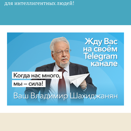
для интеллигентных людей
!