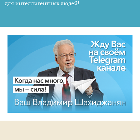
для интеллигентных людей
!