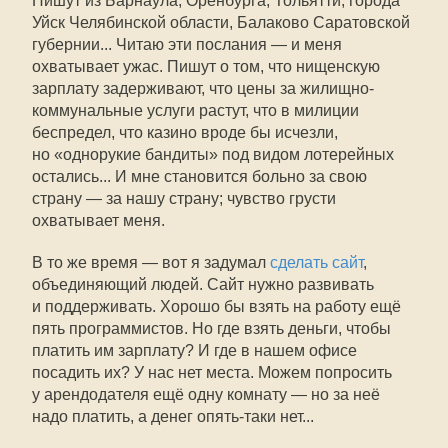
Пишут из Барнаула, Оренбурга, Тольятти, города
Уйск Челябинской области, Балаково Саратовской
губернии... Читаю эти послания — и меня
охватывает ужас. Пишут о том, что нищенскую
зарплату задерживают, что цены за жилищно-
коммунальные услуги растут, что в милиции
беспредел, что казино вроде бы исчезли,
но «однорукие бандиты» под видом лотерейных
остались... И мне становится больно за свою
страну — за нашу страну; чувство грусти
охватывает меня.
В то же время — вот я задумал
сделать сайт
,
объединяющий людей. Сайт нужно развивать
и поддерживать. Хорошо бы взять на работу ещё
пять программистов. Но где взять деньги, чтобы
платить им зарплату? И где в нашем офисе
посадить их? У нас нет места. Можем попросить
у арендодателя ещё одну комнату — но за неё
надо платить, а денег опять-таки нет...