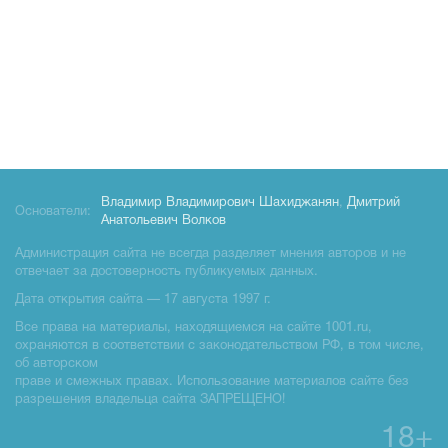
Владимир Владимирович Шахиджанян
,
Дмитрий
Основатели:
Анатольевич Волков
Администрация сайта не всегда разделяет мнения авторов и не
отвечает за достоверность публикуемых данных.
Дата открытия сайта — 17 августа 1997 г.
Все права на материалы, находящиемся на сайте 1001.ru,
охраняются в соответствии с законодательством РФ, в том числе,
об авторском
праве и смежных правах. Использование материалов сайте без
разрешения владельца сайта ЗАПРЕЩЕНО!
18+