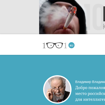
Владимир Владим
Добро пожалов
место российс
для интеллиге