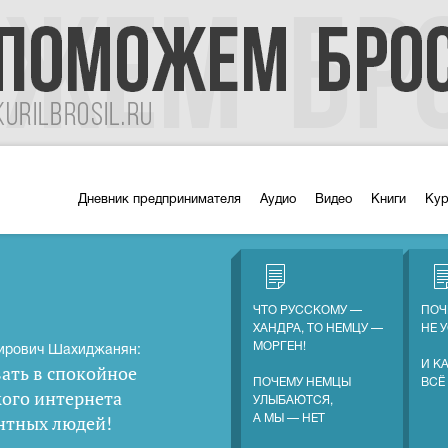
Дневник предпринимателя
Аудио
Видео
Книги
Ку
ЧТО РУССКОМУ —
ПОЧ
ХАНДРА, ТО НЕМЦУ —
НЕ 
МОРГЕН!
ирович Шахиджанян:
И К
ать в спокойное
ПОЧЕМУ НЕМЦЫ
ВСЁ
кого интернета
УЛЫБАЮТСЯ,
нтных людей
!
А МЫ — НЕТ