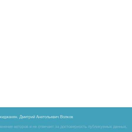
хиджанян
,
Дмитрий Анатольевич Волков
мнения авторов и не отвечает за достоверность публикуемых данных.