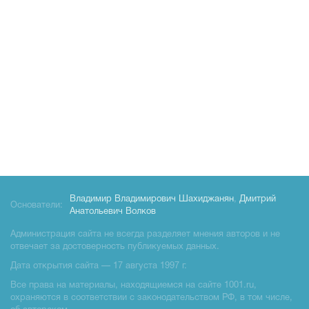
Владимир Владимирович Шахиджанян
,
Дмитрий
Основатели:
Анатольевич Волков
Администрация сайта не всегда разделяет мнения авторов и не
отвечает за достоверность публикуемых данных.
Дата открытия сайта — 17 августа 1997 г.
Все права на материалы, находящиемся на сайте 1001.ru,
охраняются в соответствии с законодательством РФ, в том числе,