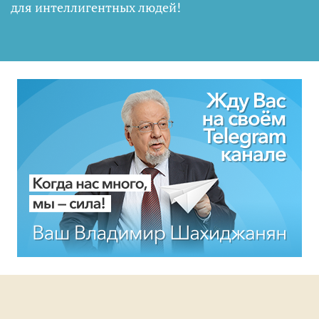
для интеллигентных людей
!