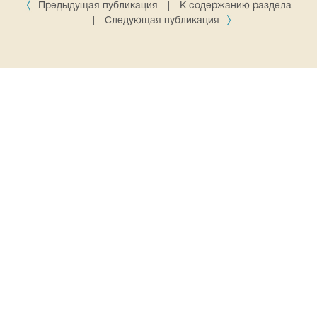
Предыдущая публикация
|
К содержанию раздела
|
Следующая публикация