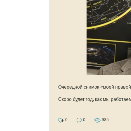
Очередной снимок «моей правой 
Скоро будет год, как мы работае
0
0
985