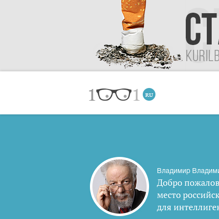
Владимир Владим
Добро пожалов
место российс
для интеллиге