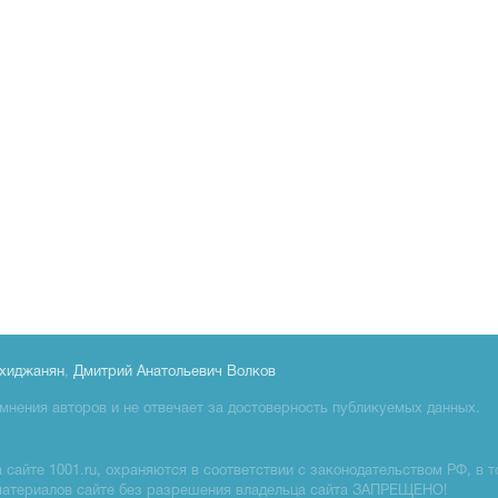
хиджанян
,
Дмитрий Анатольевич Волков
мнения авторов и не отвечает за достоверность публикуемых данных.
сайте 1001.ru, охраняются в соответствии с законодательством РФ, в т
материалов сайте без разрешения владельца сайта ЗАПРЕЩЕНО!