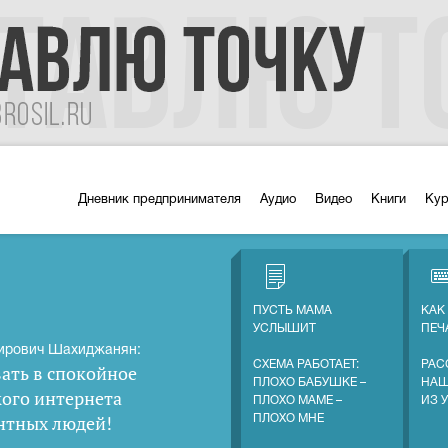
Дневник предпринимателя
Аудио
Видео
Книги
Ку
ПУСТЬ МАМА
КАК
УСЛЫШИТ
ПЕЧ
ирович Шахиджанян:
СХЕМА РАБОТАЕТ:
РАС
ать в спокойное
ПЛОХО БАБУШКЕ –
НАШ
кого интернета
ПЛОХО МАМЕ –
ИЗ 
нтных людей
!
ПЛОХО МНЕ