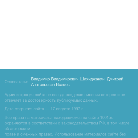
Владимир Владимирович Шахиджанян
,
Дмитрий
Основатели:
Анатольевич Волков
Администрация сайта не всегда разделяет мнения авторов и не
отвечает за достоверность публикуемых данных.
Дата открытия сайта — 17 августа 1997 г.
Все права на материалы, находящиемся на сайте 1001.ru,
охраняются в соответствии с законодательством РФ, в том числе,
об авторском
праве и смежных правах. Использование материалов сайте без