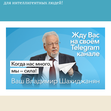
для интеллигентных людей
!