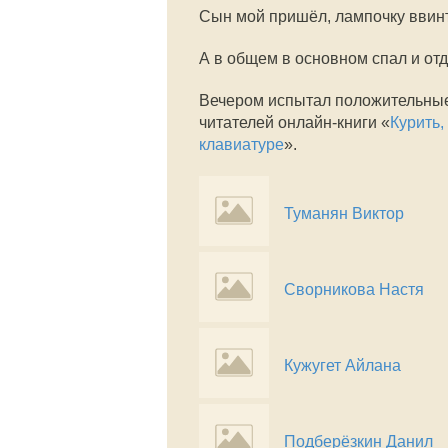
Сын мой пришёл, лампочку ввинт
А в общем в основном спал и от
Вечером испытал положительные
читателей онлайн-книги «
Курить,
клавиатуре
».
Туманян Виктор
Сворникова Настя
Кужугет Айлана
Подберёзкин Данил