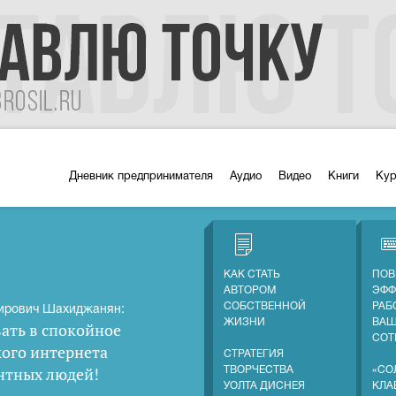
Дневник предпринимателя
Аудио
Видео
Книги
Ку
КАК СТАТЬ
ПОВ
АВТОРОМ
ЭФФ
СОБСТВЕННОЙ
РАБ
ирович Шахиджанян:
ЖИЗНИ
ВА
ать в спокойное
СОТ
кого интернета
СТРАТЕГИЯ
нтных людей
!
ТВОРЧЕСТВА
«СО
УОЛТА ДИСНЕЯ
КЛА