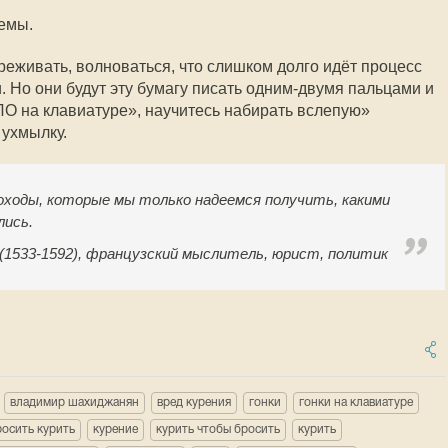
емы.
ереживать, волноваться, что слишком долго идёт процесс
. Но они будут эту бумагу писать одним-двумя пальцами и
О на клавиатуре», научитесь набирать вслепую»
 ухмылку.
оходы, которые мы только надеемся получить, какими
лись.
1533-1592), французский мыслитель, юрист, политик
владимир шахиджанян
вред курения
гонки
гонки на клавиатуре
росить курить
курение
курить чтобы бросить
курить