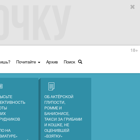
18+
ришь?
Почитайте
Архив
Поиск
ЫСЬТЕ
ОБ АКТЁРСКОЙ
ЕКТИВНОСТЬ
ГЛУПОСТИ,
ОТЫ
РОММЕ И
ШИХ
БАНИОНИСЕ,
РУДНИКОВ
ТАКСИ ЗА ГРИБАМИ
И КОШКЕ, НЕ
ЛО НА
ОЦЕНИВШЕЙ
ВИАТУРЕ»
«ВЗЯТКУ»