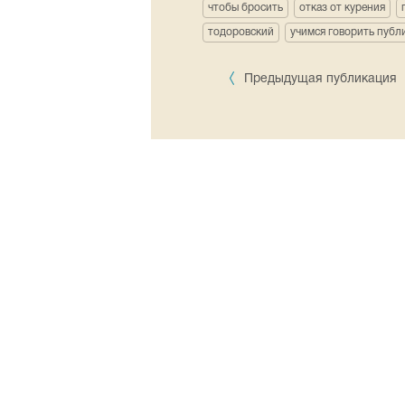
чтобы бросить
отказ от курения
тодоровский
учимся говорить публ
Предыдущая публикация