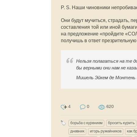
P. S. Наши чиновники непробива
Они будут мучиться, страдать, п
составления той или иной бумаги
на предложение «пройдите «СОЛ
получишь в ответ презрительную
Нельзя полагаться на те д
бы верными они нам не каза
Мишель Эйкем де Монтень (
4
0
620
борьба с курением
бросить курить
дневник
игорь ружейников
как б