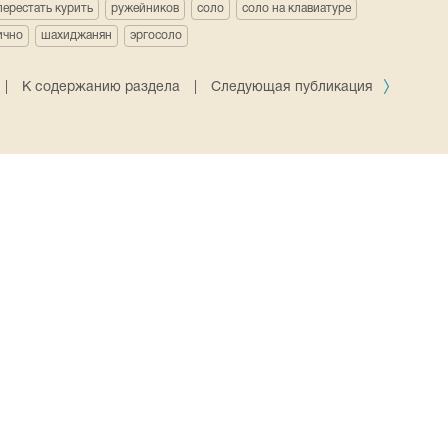
перестать курить
ружейников
соло
соло на клавиатуре
ично
шахиджанян
эргосоло
|
К содержанию раздела
|
Следующая публикация