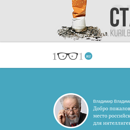
Владимир Владим
Добро пожалов
место российс
для интеллиге