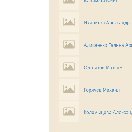
Юшакова Юлия
Ихиритов Александр
Алисеенко Галина Ар
Ситников Максим
Горячев Михаил
Коломыцева Алексан