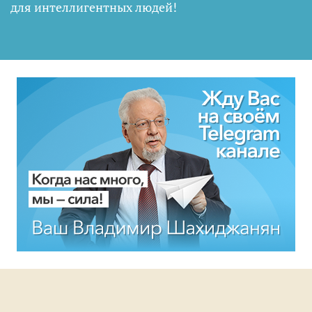
для интеллигентных людей
!