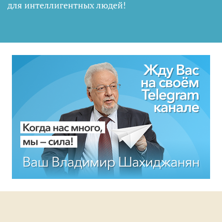
для интеллигентных людей
!