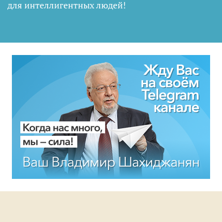
для интеллигентных людей
!