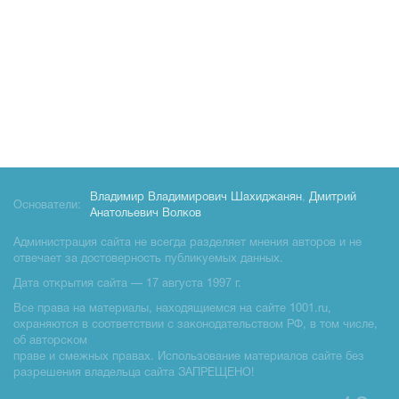
Владимир Владимирович Шахиджанян
,
Дмитрий
Основатели:
Анатольевич Волков
Администрация сайта не всегда разделяет мнения авторов и не
отвечает за достоверность публикуемых данных.
Дата открытия сайта — 17 августа 1997 г.
Все права на материалы, находящиемся на сайте 1001.ru,
охраняются в соответствии с законодательством РФ, в том числе,
об авторском
праве и смежных правах. Использование материалов сайте без
разрешения владельца сайта ЗАПРЕЩЕНО!