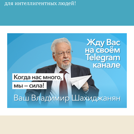
для интеллигентных людей
!