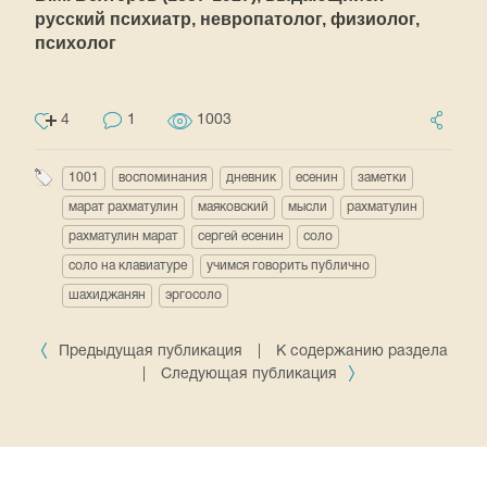
русский психиатр, невропатолог, физиолог,
психолог
4
1
1003
1001
воспоминания
дневник
есенин
заметки
марат рахматулин
маяковский
мысли
рахматулин
рахматулин марат
сергей есенин
соло
соло на клавиатуре
учимся говорить публично
шахиджанян
эргосоло
Предыдущая публикация
|
К содержанию раздела
|
Следующая публикация