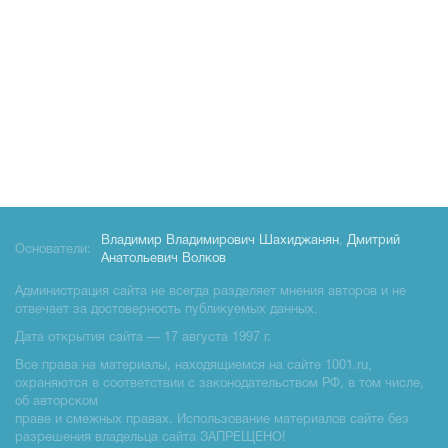
Владимир Владимирович Шахиджанян
,
Дмитрий
Основатели:
Анатольевич Волков
Администрация сайта не всегда разделяет мнения авторов и не
отвечает за достоверность публикуемых данных.
Дата открытия сайта — 17 августа 1997 г.
Все права на материалы, находящиемся на сайте 1001.ru,
охраняются в соответствии с законодательством РФ, в том числе,
об авторском
праве и смежных правах. Использование материалов сайте без
разрешения владельца сайта ЗАПРЕЩЕНО!