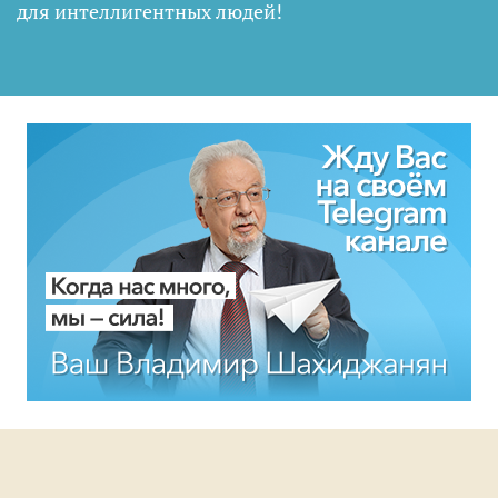
для интеллигентных людей
!