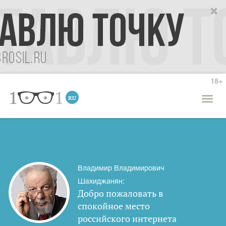
18+
Откры
меню
Владимир Владимирович
Шахиджанян:
Добро пожаловать в
спокойное место
российского интернета