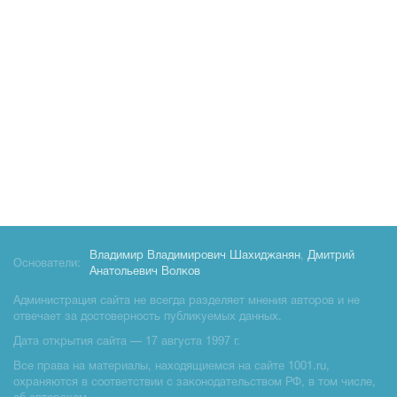
Владимир Владимирович Шахиджанян
,
Дмитрий
Основатели:
Анатольевич Волков
Администрация сайта не всегда разделяет мнения авторов и не
отвечает за достоверность публикуемых данных.
Дата открытия сайта — 17 августа 1997 г.
Все права на материалы, находящиемся на сайте 1001.ru,
охраняются в соответствии с законодательством РФ, в том числе,