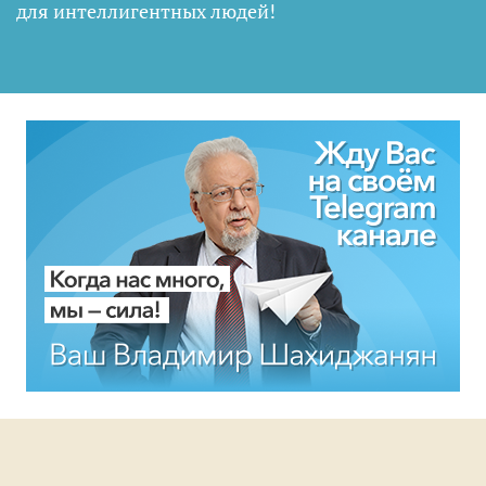
для интеллигентных людей
!