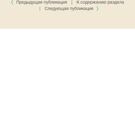
Предыдущая публикация
|
К содержанию раздела
|
Следующая публикация