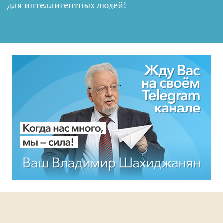
для интеллигентных людей
!