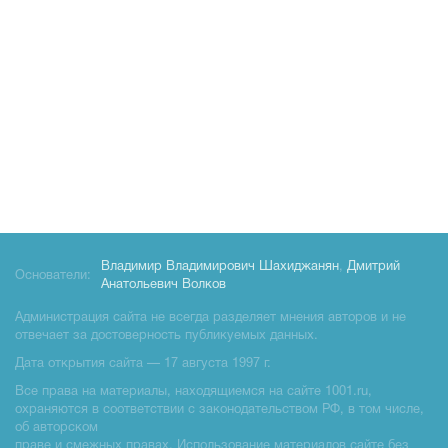
Владимир Владимирович Шахиджанян
,
Дмитрий
Основатели:
Анатольевич Волков
Администрация сайта не всегда разделяет мнения авторов и не
отвечает за достоверность публикуемых данных.
Дата открытия сайта — 17 августа 1997 г.
Все права на материалы, находящиемся на сайте 1001.ru,
охраняются в соответствии с законодательством РФ, в том числе,
об авторском
праве и смежных правах. Использование материалов сайте без