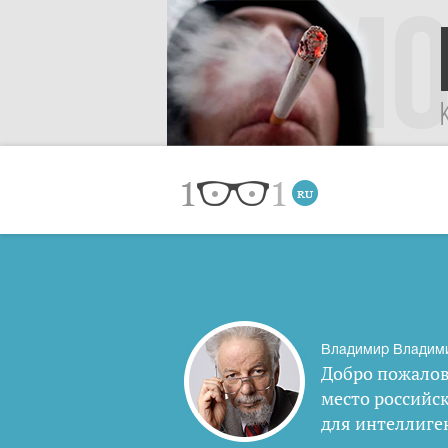
Владимир Владим
Добро пожалов
место российс
для интеллиге