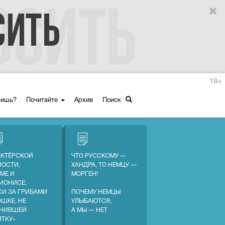
18+
ришь?
Почитайте
Архив
Поиск
АКТЁРСКОЙ
ЧТО РУССКОМУ —
ПОСТИ,
ХАНДРА, ТО НЕМЦУ —
МЕ И
МОРГЕН!
ИОНИСЕ,
СИ ЗА ГРИБАМИ
ПОЧЕМУ НЕМЦЫ
ОШКЕ, НЕ
УЛЫБАЮТСЯ,
НИВШЕЙ
А МЫ — НЕТ
ЯТКУ»