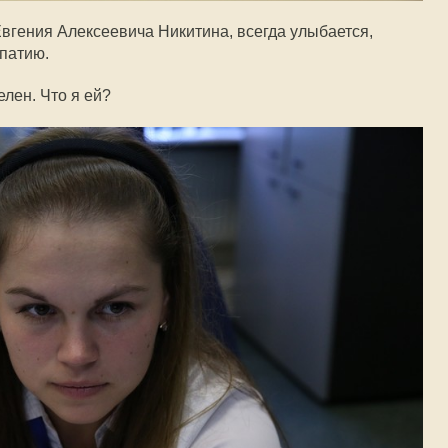
вгения Алексеевича Никитина, всегда улыбается,
мпатию.
елен. Что я ей?