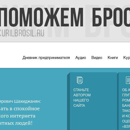
Дневник предпринимателя
Аудио
Видео
Книги
Ку
СТАНЬТЕ
ОБ 
АВТОРОМ
ГЛУ
НАШЕГО
РОМ
ирович Шахиджанян:
САЙТА
БАН
ать в спокойное
ТАК
кого интернета
И К
нтных людей
!
ОЦЕ
«ВЗ