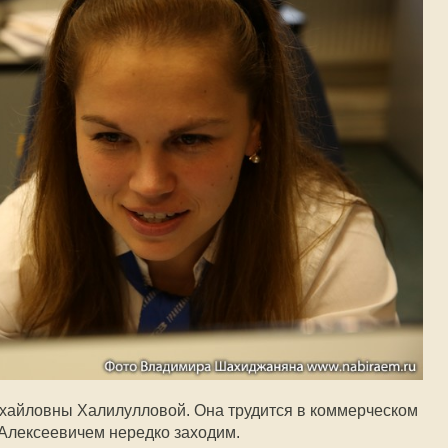
ихайловны Халилулловой. Она трудится в коммерческом
 Алексеевичем нередко заходим.