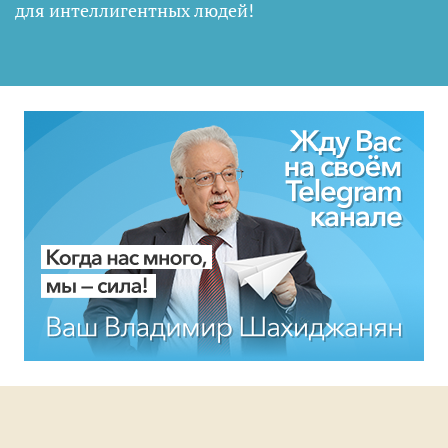
для интеллигентных людей
!