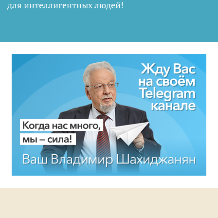
для интеллигентных людей
!