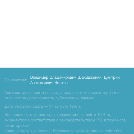
Владимир Владимирович Шахиджанян
,
Дмитрий
Основатели:
Анатольевич Волков
Администрация сайта не всегда разделяет мнения авторов и не
отвечает за достоверность публикуемых данных.
Дата открытия сайта — 17 августа 1997 г.
Все права на материалы, находящиемся на сайте 1001.ru,
охраняются в соответствии с законодательством РФ, в том числе,
об авторском
праве и смежных правах. Использование материалов сайте без