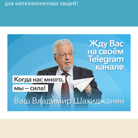
для интеллигентных людей
!