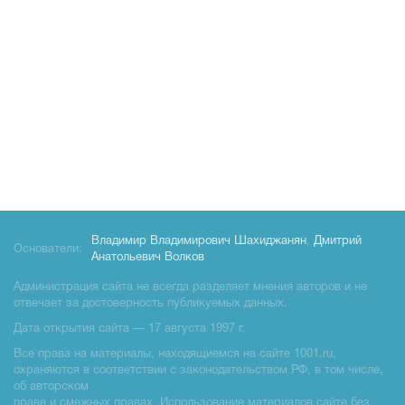
Владимир Владимирович Шахиджанян
,
Дмитрий
Основатели:
Анатольевич Волков
Администрация сайта не всегда разделяет мнения авторов и не
отвечает за достоверность публикуемых данных.
Дата открытия сайта — 17 августа 1997 г.
Все права на материалы, находящиемся на сайте 1001.ru,
охраняются в соответствии с законодательством РФ, в том числе,
об авторском
праве и смежных правах. Использование материалов сайте без