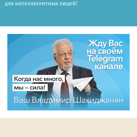
для интеллигентных людей
!