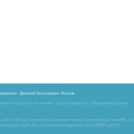
хиджанян
,
Дмитрий Анатольевич Волков
мнения авторов и не отвечает за достоверность публикуемых данных.
сайте 1001.ru, охраняются в соответствии с законодательством РФ, в т
материалов сайте без разрешения владельца сайта ЗАПРЕЩЕНО!