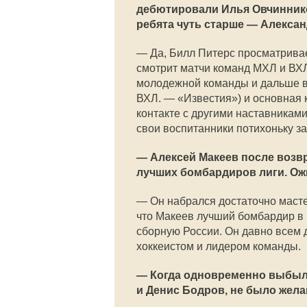
дебютировали Илья Овчиннико
ребята чуть старше — Алексан
— Да, Билл Питерс просматривае
смотрит матчи команд МХЛ и ВХЛ
молодежной команды и дальше в
ВХЛ. — «Известия») и основная 
контакте с другими наставниками
свои воспитанники потихоньку з
— Алексей Макеев после возвр
лучших бомбардиров лиги. Ожи
— Он набрался достаточно мастер
что Макеев лучший бомбардир в 
сборную России. Он давно всем д
хоккеистом и лидером команды.
— Когда одновременно выбыли
и Денис Бодров, не было жел