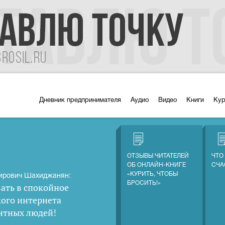
Дневник предпринимателя
Аудио
Видео
Книги
Ку
ОТЗЫВЫ ЧИТАТЕЛЕЙ
ЧТО
ОБ ОНЛАЙН-КНИГЕ
СЧА
«КУРИТЬ, ЧТОБЫ
ирович Шахиджанян:
БРОСИТЬ!»
ать в спокойное
кого интернета
нтных людей
!