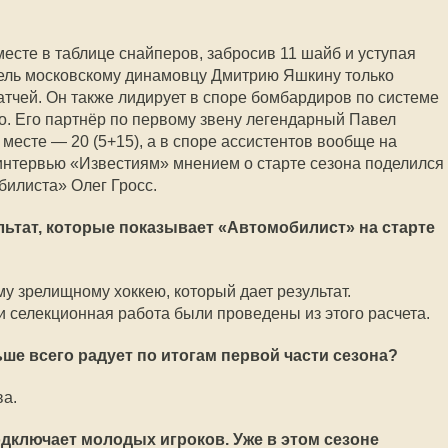
есте в таблице снайперов, забросив 11 шайб и уступая
ль московскому динамовцу Дмитрию Яшкину только
атчей. Он также лидирует в споре бомбардиров по системе
ко. Его партнёр по первому звену легендарный Павел
месте — 20 (5+15), а в споре ассистентов вообще на
 интервью «Известиям» мнением о старте сезона поделился
илиста» Олег Гросс.
льтат, которые показывает «Автомобилист» на старте
у зрелищному хоккею, который дает результат.
и селекционная работа были проведены из этого расчета.
ьше всего радует по итогам первой части сезона?
ва.
дключает молодых игроков. Уже в этом сезоне