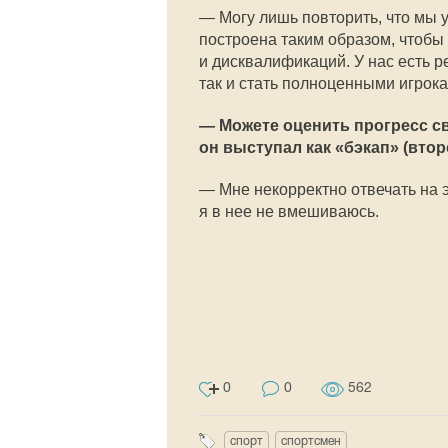
— Могу лишь повторить, что мы у
построена таким образом, чтобы 
и дисквалификаций. У нас есть ре
так и стать полноценными игрока
— Можете оценить прогресс с
он выступал как «бэкап» (вто
— Мне некорректно отвечать на э
я в нее не вмешиваюсь.
0
0
562
спорт
спортсмен