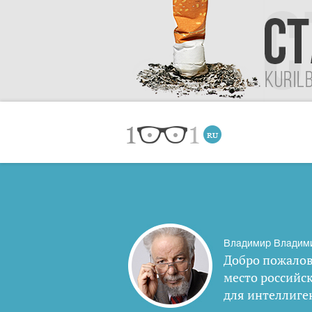
Владимир Владим
Добро пожалов
место российс
для интеллиге