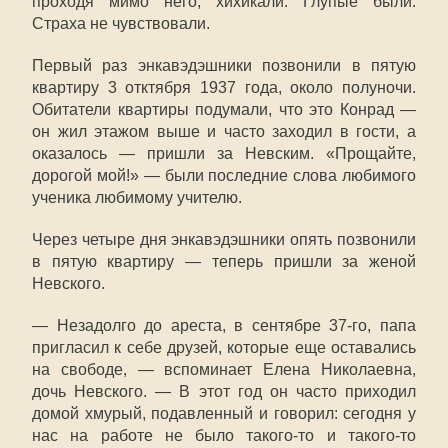
проходя мимо него, хихикали. Глупые были.
Страха не чувствовали.
Первый раз энкавэдэшники позвонили в пятую
квартиру 3 отктября 1937 года, около полуночи.
Обитатели квартиры подумали, что это Конрад —
он жил этажом выше и часто заходил в гости, а
оказалось — пришли за Невским. «Прощайте,
дорогой мой!» — были последние слова любимого
ученика любимому учителю.
Через четыре дня энкавэдэшники опять позвонили
в пятую квартиру — теперь пришли за женой
Невского.
— Незадолго до ареста, в сентябре 37-го, папа
пригласил к себе друзей, которые еще оставались
на свободе, — вспоминает Елена Николаевна,
дочь Невского. — В этот год он часто приходил
домой хмурый, подавленный и говорил: сегодня у
нас на работе не было такого-то и такого-то