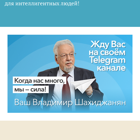
для интеллигентных людей
!