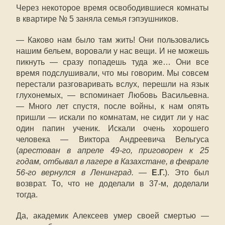
Через некоторое время освободившиеся комнаты
в квартире № 5 заняла семья гэпэушников.
— Каково нам было там жить! Они пользовались
нашим бельем, воровали у нас вещи. И не можешь
пикнуть — сразу попадешь туда же… Они все
время подслушивали, что мы говорим. Мы совсем
перестали разговаривать вслух, перешли на язык
глухонемых, — вспоминает Любовь Васильевна.
— Много лет спустя, после войны, к нам опять
пришли — искали по комнатам, не сидит ли у нас
один папин ученик. Искали очень хорошего
человека — Виктора Андреевича Вельгуса
(
арестован в апреле 49-го, приговорен к 25
годам, отбывал в лагере в Казахстане, в феврале
56-го вернулся в Ленинград.
—
Е.Г.
). Это был
возврат. То, что не доделали в 37-м, доделали
тогда.
Да, академик Алексеев умер своей смертью —