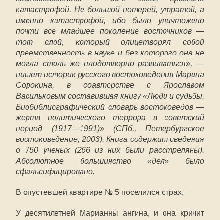
катастрофой. Не большой потерей, утратой, а
именно катастрофой, ибо было уничтожено
почти все младшее поколение восточников —
тот слой, который олицетворял собой
преемственность в науке и без которого она не
могла столь же плодотворно развиваться», —
пишет историк русского востоковедения Марина
Сорокина, в соавторстве с Ярославом
Васильковым составившая книгу «Люди и судьбы.
Биобиблиографический словарь востоковедов —
жертв политического террора в советский
период (1917—1991)» (СПб., Петербургское
востоковедение, 2003). Книга содержит сведения
о 750 ученых (266 из них были расстреляны).
Абсолютное большинство «дел» было
сфальсифицировано.
В опустевшей квартире № 5 поселился страх.
У десятилетней Марианны ангина, и она кричит