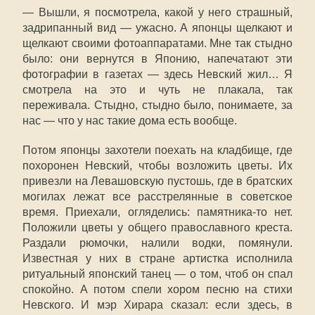
— Вышли, я посмотрела, какой у него страшный,
задрипанный вид — ужасно. А японцы щелкают и
щелкают своими фотоаппаратами. Мне так стыдно
было: они вернутся в Японию, напечатают эти
фотографии в газетах — здесь Невский жил… Я
смотрела на это и чуть не плакала, так
переживала. Стыдно, стыдно было, понимаете, за
нас — что у нас такие дома есть вообще.
Потом японцы захотели поехать на кладбище, где
похоронен Невский, чтобы возложить цветы. Их
привезли на Левашовскую пустошь, где в братских
могилах лежат все расстрелянные в советское
время. Приехали, огляделись: памятника-то нет.
Положили цветы у общего православного креста.
Раздали рюмочки, налили водки, помянули.
Известная у них в стране артистка исполнила
ритуальный японский танец — о том, чтоб он спал
спокойно. А потом спели хором песню на стихи
Невского. И мэр Хирара сказал: если здесь, в