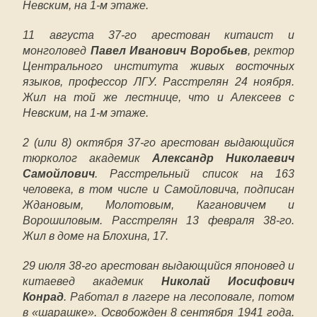
Невским, на 1-м этаже.
11 августа 37-го арестован китаист и
монголовед
Павел Иванович Воробьев
, ректор
Центрального института живых восточных
языков, профессор ЛГУ. Расстрелян 24 ноября.
Жил на той же лестнице, что и Алексеев с
Невским, на 1-м этаже.
2 (или 8) октября 37-го арестован выдающийся
тюрколог академик
Александр Николаевич
Самойлович
. Расстрельный список на 163
человека, в том числе и Самойловича, подписан
Ждановым, Молотовым, Кагановичем и
Ворошиловым. Расстрелян 13 февраля 38-го.
Жил в доме на Блохина, 17.
29 июля 38-го арестован выдающийся японовед и
китаевед академик
Николай Иосифович
Конрад
. Работал в лагере на лесоповале, потом
в «шарашке». Освобожден 8 сентября 1941 года.