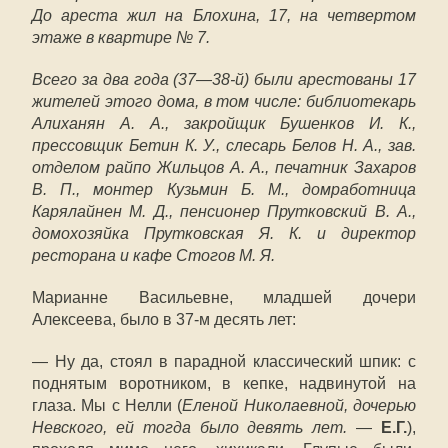
До ареста жил на Блохина, 17, на четвертом
этаже в квартире № 7.
Всего за два года (37—38-й) были арестованы 17
жителей этого дома, в том числе: библиотекарь
Алиханян А. А., закройщик Бушенков И. К.,
прессовщик Бетин К. У., слесарь Белов Н. А., зав.
отделом райпо Жильцов А. А., печатник Захаров
В. П., монтер Кузьмин Б. М., домработница
Карялайнен М. Д., пенсионер Прутковский В. А.,
домохозяйка Прутковская Я. К. и директор
ресторана и кафе Стогов М. Я.
Марианне Васильевне, младшей дочери
Алексеева, было в 37-м десять лет:
— Ну да, стоял в парадной классический шпик: с
поднятым воротником, в кепке, надвинутой на
глаза. Мы с Нелли (
Еленой Николаевной, дочерью
Невского, ей тогда было девять лет.
—
Е.Г.
),