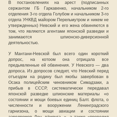
В постановлениях на арест (подписанных
сержантом ГБ Гаркавенко, начальником 2-го
отделения 3-го отдела Голубом и начальником 3-го
отдела УНКВД майором Перельмутром и никем не
утвержденных) Невский и его жена обвиняются в
том, что являются агентами японской разведки и
занимаются шпионско-диверсионной
деятельностью.
У Мантани-Невской был всего один короткий
допрос, на котоом она отрицала все
предьявленные ей обвинения. У Невского — два
допроса. Из допросов следует, что Невский перед
отъездом на родину был якобы завербован в
Осака полицейским чиновником Симадзаки, а
прибыв в СССР, систематически передавал
японской разведке шпионские материалы «о
состоянии и мощи боевых единиц Балт. флота, о
численности и вооружении Ленинградского
гарнизона, о мощи авиации и состоянии
аэродромов Лен. в/округа...», а также «проводил