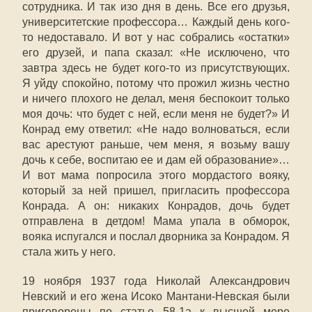
сотрудника. И так изо дня в день. Все его друзья,
университетские профессора… Каждый день кого-
то недоставало. И вот у нас собрались «остатки»
его друзей, и папа сказал: «Не исключено, что
завтра здесь не будет кого-то из присутствующих.
Я уйду спокойно, потому что прожил жизнь честно
и ничего плохого не делал, меня беспокоит только
моя дочь: что будет с ней, если меня не будет?» И
Конрад ему ответил: «Не надо волноваться, если
вас арестуют раньше, чем меня, я возьму вашу
дочь к себе, воспитаю ее и дам ей образование»…
И вот мама попросила этого мордастого вояку,
который за ней пришел, пригласить профессора
Конрада. А он: никаких Конрадов, дочь будет
отправлена в детдом! Мама упала в обморок,
вояка испугался и послал дворника за Конрадом. Я
стала жить у него.
19 ноября 1937 года Николай Александрович
Невский и его жена Исоко Мантани-Невская были
приговорены по статье 58-1а к высшей мере