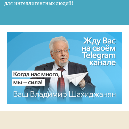
для интеллигентных людей
!