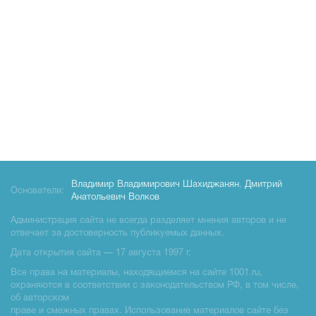
Владимир Владимирович Шахиджанян
,
Дмитрий
Основатели:
Анатольевич Волков
Администрация сайта не всегда разделяет мнения авторов и не
отвечает за достоверность публикуемых данных.
Дата открытия сайта — 17 августа 1997 г.
Все права на материалы, находящиемся на сайте 1001.ru,
охраняются в соответствии с законодательством РФ, в том числе,
об авторском
праве и смежных правах. Использование материалов сайте без