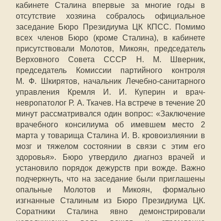
кабинете Сталина впервые за многие годы в
отсутствие хозяина собралось официальное
заседание Бюро Президиума ЦК КПСС. Помимо
всех членов Бюро (кроме Сталина), в кабинете
присутствовали Молотов, Микоян, председатель
Верховного Совета СССР Н. М. Шверник,
председатель Комиссии партийного контроля
М. Ф. Шкирятов, начальник Лечебно-санитарного
управления Кремля И. И. Куперин и врач-
невропатолог Р. А. Ткачев. На встрече в течение 20
минут рассматривался один вопрос: «Заключение
врачебного консилиума об имевшем место 2
марта у товарища Сталина И. В. кровоизлиянии в
мозг и тяжелом состоянии в связи с этим его
здоровья». Бюро утвердило диагноз врачей и
установило порядок дежурств при вожде. Важно
подчеркнуть, что на заседание были приглашены
опальные Молотов и Микоян, формально
изгнанные Сталиным из Бюро Президиума ЦК.
Соратники Сталина явно демонстрировали