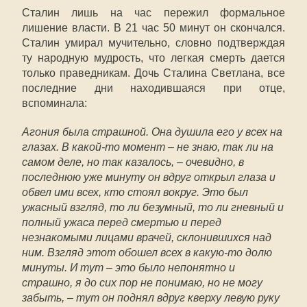
Сталин лишь на час пережил формальное
лишение власти. В 21 час 50 минут он скончался.
Сталин умирал мучительно, словно подтверждая
ту народную мудрость, что легкая смерть дается
только праведникам. Дочь Сталина Светлана, все
последние дни находившаяся при отце,
вспоминала:
Агония была страшной. Она душила его у всех на
глазах. В какой-то момент – не знаю, так ли на
самом деле, но так казалось, – очевидно, в
последнюю уже минуту он вдруг открыл глаза и
обвел ими всех, кто стоял вокруг. Это был
ужасный взгляд, то ли безумный, то ли гневный и
полный ужаса перед смертью и перед
незнакомыми лицами врачей, склонившихся над
ним. Взгляд этот обошел всех в какую-то долю
минуты. И тут – это было непонятно и
страшно, я до сих пор не понимаю, но не могу
забыть, – тут он поднял вдруг кверху левую руку