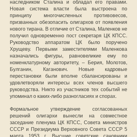
наследником Сталина и обладал его правами.
Новая система власти была выстроена по
принципу многочисленных противовесов,
призванных обезопасить олигархов от появления
нового тирана. В отличие от Сталина, Маленков не
получил одновременно пост секретаря ЦК КПСС.
Руководство аппаратом ЦК было поручено
Хрущеву. Первыми заместителями Маленкова
назначались фигуры, равновеликие ему по
номенклатурному авторитету, – Берия, Молотов,
Булганин, Каганович. Новые кадровые
перестановки были вполне сбалансированы и
удовлетворяли интересы всех членов высшего
руководства. Никто из участников тех событий не
упоминал о каких-либо разногласиях и спорах.
Формальное утверждение согласованных
решений олигархи вынесли на совместное
заседание пленума ЦК КПСС, Совета министров
СССР и Президиума Верховного Совета СССР 5
марта 1953 г. Высшие советские сановники