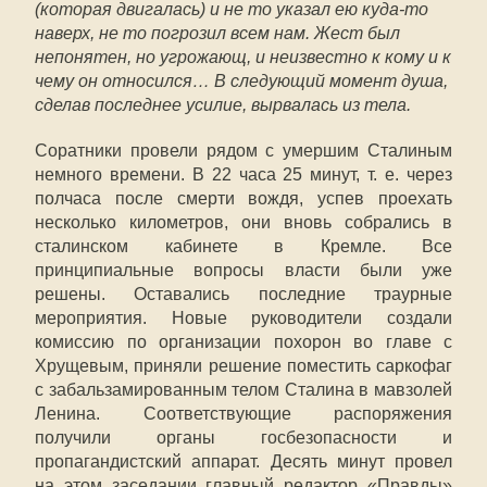
(которая двигалась) и не то указал ею куда-то
наверх, не то погрозил всем нам. Жест был
непонятен, но угрожающ, и неизвестно к кому и к
чему он относился… В следующий момент душа,
сделав последнее усилие, вырвалась из тела.
Соратники провели рядом с умершим Сталиным
немного времени. В 22 часа 25 минут, т. е. через
полчаса после смерти вождя, успев проехать
несколько километров, они вновь собрались в
сталинском кабинете в Кремле. Все
принципиальные вопросы власти были уже
решены. Оставались последние траурные
мероприятия. Новые руководители создали
комиссию по организации похорон во главе с
Хрущевым, приняли решение поместить саркофаг
с забальзамированным телом Сталина в мавзолей
Ленина. Соответствующие распоряжения
получили органы госбезопасности и
пропагандистский аппарат. Десять минут провел
на этом заседании главный редактор «Правды»