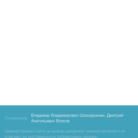
Владимир Владимирович Шахиджанян
,
Дмитрий
Основатели:
Анатольевич Волков
Администрация сайта не всегда разделяет мнения авторов и не
отвечает за достоверность публикуемых данных.