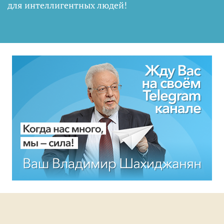
для интеллигентных людей
!