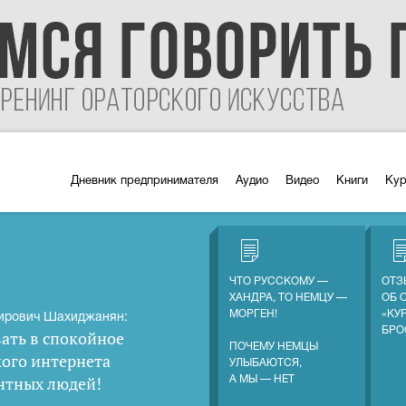
Дневник предпринимателя
Аудио
Видео
Книги
Ку
ЧТО РУССКОМУ —
ОТЗ
ХАНДРА, ТО НЕМЦУ —
ОБ 
МОРГЕН!
«КУ
ирович Шахиджанян:
БРО
ать в спокойное
ПОЧЕМУ НЕМЦЫ
кого интернета
УЛЫБАЮТСЯ,
нтных людей
!
А МЫ — НЕТ