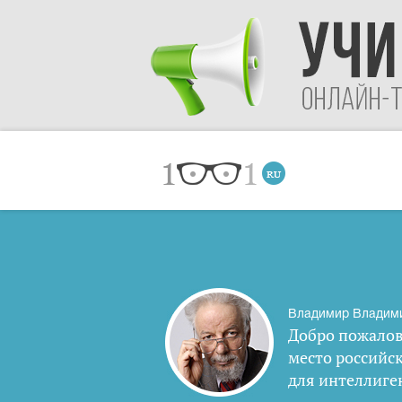
Владимир Владим
Добро пожалов
место российс
для интеллиге