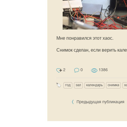
Мне понравился этот хаос.
Снимок сделан, если верить кале
2
0
1386
год
зал
календарь
снимка
х
Предыдущая публикация