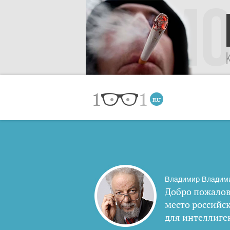
Владимир Владим
Добро пожалов
место российс
для интеллиге