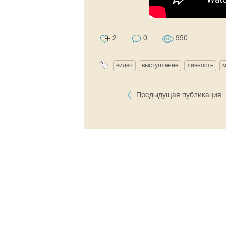
2
0
950
видео
выступление
личность
м
Предыдущая публикация