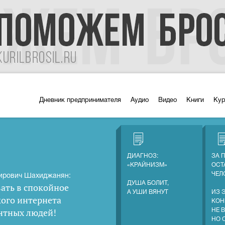
Дневник предпринимателя
Аудио
Видео
Книги
Ку
ДИАГНОЗ:
ЗА 
«КРАЙНИЗМ»
ОСТ
ЧЕЛ
ирович Шахиджанян:
ДУША БОЛИТ,
ать в спокойное
А УШИ ВЯНУТ
ИЗ 
кого интернета
КОН
нтных людей
!
НЕ 
НО 